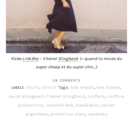
Robe
LinkShe
– Chanel
Slingback
(= quand tu mixes du
super cheap et du super chic…)
28 COMMENTS
Tags:
bob braids
,
box braids
,
LABELS:
BEAUTÉ
,
CHEVEUX
carré plongeant
,
Chanel slingback
,
coiffure
,
coiffure
protectrice
,
inverted bob
,
kanékalon
,
perles
argentées
,
protective style
,
sandales