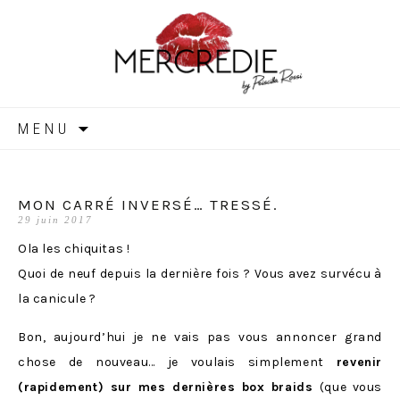
MERCREDIE
Aller
MENU
au
contenu
MON CARRÉ INVERSÉ… TRESSÉ.
29 juin 2017
Ola les chiquitas !
Quoi de neuf depuis la dernière fois ? Vous avez survécu à
la canicule ?
Bon, aujourd’hui je ne vais pas vous annoncer grand
chose de nouveau… je voulais simplement
revenir
(rapidement) sur mes dernières box braids
(que vous