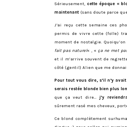
Sérieusement,
cette époque « bl
maintenant
(sans doute parce que 
J’ai reçu cette semaine ces ph
permis de vivre cette (folle) t
moment de nostalgie. Quoiqu’on 
fait pas naturel
« , «
ça ne met pas
et il m’arrive souvent de regrett
côté (gentil) Alien que me donnait
Pour tout vous dire, s’il n’y avai
serais restée blonde bien plus l
que ça veut dire…
j’y reviend
sûrement rasé mes cheveux, porté 
Ce blond complètement surhumain
dingue :) pour celles qui auraie