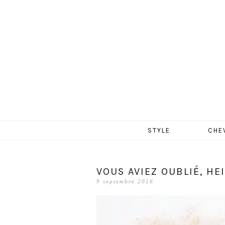
MERCR
Aller
STYLE
CHE
au
contenu
VOUS AVIEZ OUBLIÉ, HE
9 septembre 2016