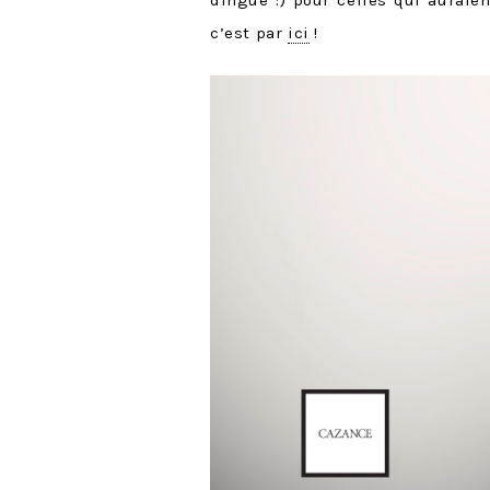
c’est par
ici
!