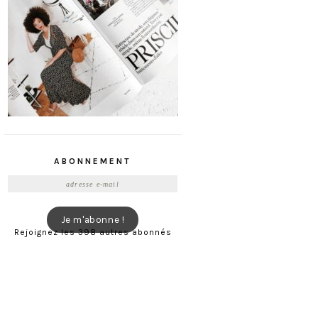
ABONNEMENT
Adresse
e-
mail
Je m'abonne !
Rejoignez les 398 autres abonnés