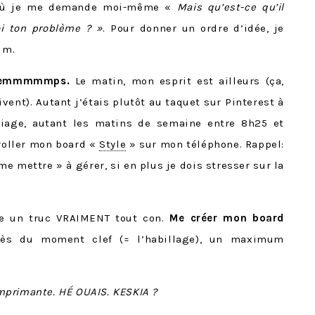
 où je me demande moi-même «
Mais qu’est-ce qu’il
oi ton problème ? »
. Pour donner un ordre d’idée, je
um.
e temmmmmps.
Le matin, mon esprit est ailleurs (ça,
vent). Autant j’étais plutôt au taquet sur Pinterest à
riage, autant les matins de semaine entre 8h25 et
croller mon board «
Style
» sur mon téléphone. Rappel:
me mettre » à gérer, si en plus je dois stresser sur la
ire un truc VRAIMENT tout con.
Me créer mon board
rès du moment clef (= l’habillage), un maximum
primante. HÉ OUAIS. KESKIA ?