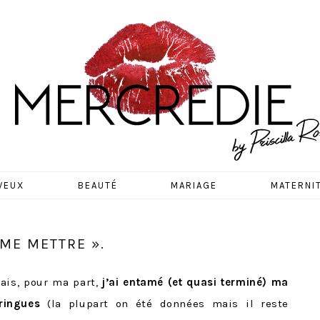
EDIE
VEUX
BEAUTÉ
MARIAGE
MATERNI
À ME METTRE ».
ais, pour ma part,
j’ai entamé (et quasi terminé) ma
ringues
(la plupart on été données mais il reste