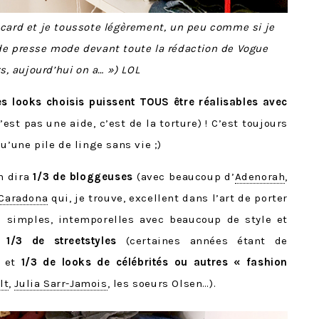
acard et je toussote légèrement, un peu comme si je
 de presse mode devant toute la rédaction de Vogue
rs, aujourd’hui on a… ») LOL
 les looks choisis puissent TOUS être réalisables avec
est pas une aide, c’est de la torture) ! C’est toujours
u’une pile de linge sans vie ;)
on dira
1/3 de bloggeuses
(avec beaucoup d’
Adenorah
,
 Caradona
qui, je trouve, excellent dans l’art de porter
s simples, intemporelles avec beaucoup de style et
,
1/3 de streetstyles
(certaines années étant de
) et
1/3 de looks de célébrités ou autres « fashion
lt
,
Julia Sarr-Jamois
, les soeurs Olsen…).