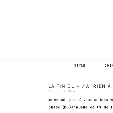
MERCR
Aller
STYLE
CHE
au
contenu
LA FIN DU « J’AI RIEN 
21 octobre 2016
Je ne sais pas où vous en êtes m
phase (bi-)annuelle de tri de f