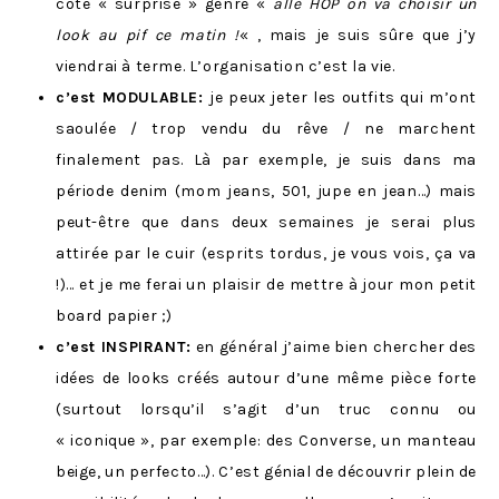
côté « surprise » genre «
allé HOP on va choisir un
look au pif ce matin !
« , mais je suis sûre que j’y
viendrai à terme. L’organisation c’est la vie.
c’est MODULABLE:
je peux jeter les outfits qui m’ont
saoulée / trop vendu du rêve / ne marchent
finalement pas. Là par exemple, je suis dans ma
période denim (mom jeans, 501, jupe en jean…) mais
peut-être que dans deux semaines je serai plus
attirée par le cuir (esprits tordus, je vous vois, ça va
!)… et je me ferai un plaisir de mettre à jour mon petit
board papier ;)
c’est INSPIRANT:
en général j’aime bien chercher des
idées de looks créés autour d’une même pièce forte
(surtout lorsqu’il s’agit d’un truc connu ou
« iconique », par exemple: des Converse, un manteau
beige, un perfecto…). C’est génial de découvrir plein de