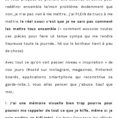
redéfinir ensemble le/mon problème: évidemment que
non, je n’ai pas
rien
à me mettre… j’ai PLEIN de trucs à me
mettre,
le réel souci c’est que je ne sais pas comment
les mettre tous ensemble
(= comment associer toutes
ces pièces pour faire LA tenue sympa qui me rendra
heureuse toute la journée… hé oui le bonheur tient à peu
de chose).
Avec tout ce qu’on voit passer niveau « inspiration » de
nos jours (#ootd sur Instagram, magazines, Pinterest
boards, applications smartphone qui reconstitue sa
garde-robe…), vous allez penser que j’abuse. Sauf que
moi,:
1.
J’ai une mémoire visuelle bien trop pourrie pour
pouvoir me rappeler de tout ce que je kiffe, même si je
suis parfois en kiff total.
J’ai beau faire tous les efforts