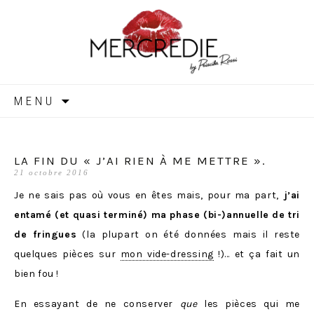
MERCREDIE
Aller
MENU
au
contenu
LA FIN DU « J’AI RIEN À ME METTRE ».
21 octobre 2016
Je ne sais pas où vous en êtes mais, pour ma part,
j’ai
entamé (et quasi terminé) ma phase (bi-)annuelle de tri
de fringues
(la plupart on été données mais il reste
quelques pièces sur
mon vide-dressing
!)… et ça fait un
bien fou !
En essayant de ne conserver
que
les pièces qui me