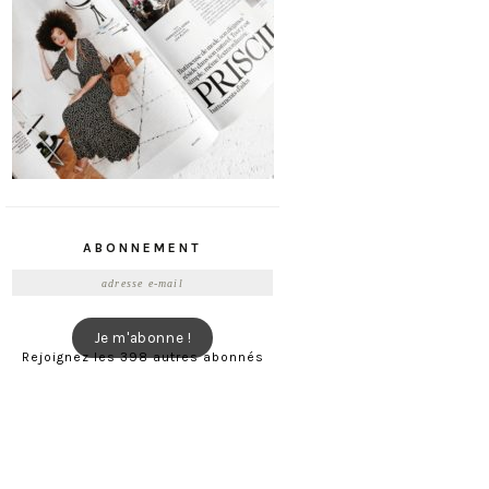
ABONNEMENT
Adresse
e-
mail
Je m'abonne !
Rejoignez les 398 autres abonnés