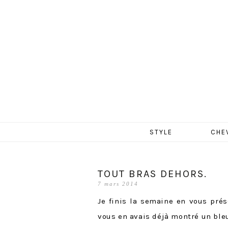
MERCR
Aller
STYLE
CHE
au
contenu
TOUT BRAS DEHORS.
7 mars 2014
Je finis la semaine en vous prés
vous en avais déjà montré un ble