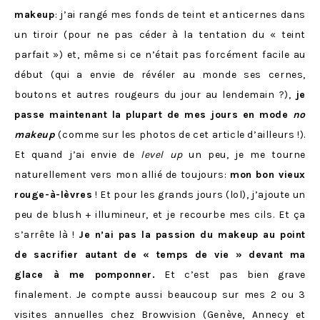
makeup
: j’ai rangé mes fonds de teint et anticernes dans
un tiroir (pour ne pas céder à la tentation du « teint
parfait ») et, même si ce n’était pas forcément facile au
début (qui a envie de révéler au monde ses cernes,
boutons et autres rougeurs du jour au lendemain ?),
je
passe maintenant la plupart de mes jours en mode
no
makeup
(comme sur les photos de cet article d’ailleurs !).
Et quand j’ai envie de
level up
un peu, je me tourne
naturellement vers mon allié de toujours:
mon bon vieux
rouge-à-lèvres
! Et pour les grands jours (lol), j’ajoute un
peu de blush + illumineur, et je recourbe mes cils. Et ça
s’arrête là !
Je n’ai pas la passion du makeup au point
de sacrifier autant de « temps de vie » devant ma
glace à me pomponner.
Et c’est pas bien grave
finalement. Je compte aussi beaucoup sur mes 2 ou 3
visites annuelles chez
Browvision
(Genève, Annecy et