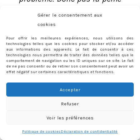
de vous demander pourquoi
Gérer le consentement aux
cookies
« j’ai l’air timide / sauvage /
Pour offrir les meilleures expériences, nous utilisons des
triste / distante / de
technologies telles que les cookies pour stocker et/ou accéder
aux informations des appareils. Le fait de consentir à ces
technologies nous permettra de traiter des données telles que le
m’emmerder ».
En fait, je
comportement de navigation ou les ID uniques sur ce site. Le fait
de ne pas consentir ou de retirer son consentement peut avoir un
suis juste comme ça, et
effet négatif sur certaines caractéristiques et fonctions.
tout va parfaitement bien,
Accepter
merci.
Refuser
Voir les préférences
Politique de cookies
Déclaration de confidentialité