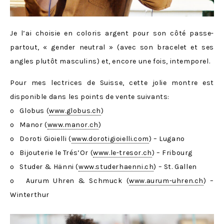
Je l’ai choisie en coloris argent pour son côté passe-
partout, « gender neutral » (avec son bracelet et ses
angles plutôt masculins) et, encore une fois, intemporel.
Pour mes lectrices de Suisse, cette jolie montre est
disponible dans les points de vente suivants:
o Globus (
www.globus.ch
)
o Manor (
www.manor.ch
)
o Doroti Gioielli (
www.dorotigioielli.com
) – Lugano
o Bijouterie le Trés’Or (
www.le-tresor.ch
) – Fribourg
o Studer & Hänni (
www.studerhaenni.ch
) – St. Gallen
o Aurum Uhren & Schmuck (
www.aurum-uhren.ch
) –
Winterthur