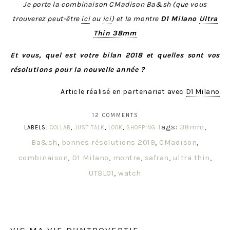
Je porte la combinaison CMadison Ba&sh (que vous
trouverez peut-être
ici
ou
ici
) et la montre
D1 Milano
Ultra
Thin 38mm
Et vous, quel est votre bilan 2018 et quelles sont vos
résolutions pour la nouvelle année ?
Article réalisé en partenariat avec
D1 Milano
12 COMMENTS
Tags:
38mm
,
LABELS:
COLLAB
,
JUST TALK
,
LOOK
,
SHOPPING
Ba&sh
,
bonnes résolutions 2019
,
CMadison
,
combinaison
,
D1 Milano
,
montre
,
safran
,
ultra thin
,
UTBL01
,
watch
VIS MA VIE D’INTROVERTIE.