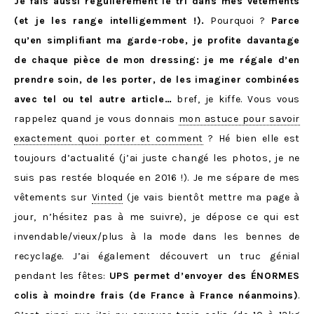
Je fais aussi régulièrement le tri dans mes vêtements
(et je les range intelligemment !).
Pourquoi ?
Parce
qu’en simplifiant ma garde-robe, je profite davantage
de chaque pièce de mon dressing: je me régale d’en
prendre soin, de les porter, de les imaginer combinées
avec tel ou tel autre article…
bref, je kiffe. Vous vous
rappelez quand je vous donnais
mon astuce pour savoir
exactement quoi porter et comment
? Hé bien elle est
toujours d’actualité (j’ai juste changé les photos, je ne
suis pas restée bloquée en 2016 !). Je me sépare de mes
vêtements sur
Vinted
(je vais bientôt mettre ma page à
jour, n’hésitez pas à me suivre), je dépose ce qui est
invendable/vieux/plus à la mode dans les bennes de
recyclage. J’ai également découvert un truc génial
pendant les fêtes:
UPS permet d’envoyer des ÉNORMES
colis à moindre frais (de France à France néanmoins)
.