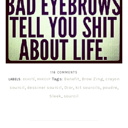
116 COMMENTS
Tags:
Benefit
,
Brow Zing
,
crayon
LABELS:
BEAUTÉ
,
MAKEUP
sourcil
,
dessiner sourcil
,
Dior
,
kit sourcils
,
poudre
,
Sleek
,
sourcil