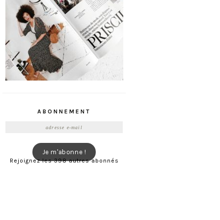
ABONNEMENT
Adresse
e-
mail
Je m'abonne !
Rejoignez les 398 autres abonnés