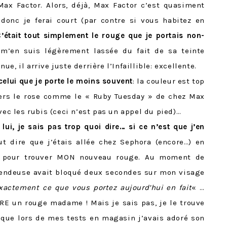
ax Factor. Alors, déjà, Max Factor c’est quasiment
donc je ferai court (par contre si vous habitez en
C’était tout simplement le rouge que je portais non-
m’en suis légèrement lassée du fait de sa teinte
e, il arrive juste derrière l’Infaillible: excellente.
elui que je porte le moins souvent
: la couleur est top
 vers le rose comme le « Ruby Tuesday » de chez Max
vec les rubis (ceci n’est pas un appel du pied)…
 lui, je sais pas trop quoi dire… si ce n’est que j’en
aut dire que j’étais allée chez Sephora (encore…) en
e pour trouver MON nouveau rouge. Au moment de
 vendeuse avait bloqué deux secondes sur mon visage
xactement ce que vous portez aujourd’hui en fait
« …
RE un rouge madame ! Mais je sais pas, je le trouve
s que lors de mes tests en magasin j’avais adoré son