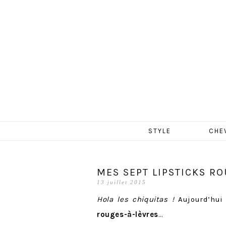
MERCR
Aller
STYLE
CHE
au
contenu
MES SEPT LIPSTICKS R
13 juillet 2015
Hola les chiquitas !
Aujourd’hui
rouges-à-lèvres
…