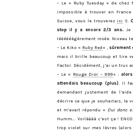
– Le « Ruby Tuesday » de chez M
impossible à trouver en France 
Suisse, vous le trouverez
ici
!).
stop il y a encore 2/3 ans.
Je 
léééééégèrement rosée. Niveau tenu
– Le Kiko «
Ruby Red
« ,
sûrement c
mais il brille beaucoup et tire
Factor. Décidément, j’ai un truc a
– Le «
Rouge Dior – 999
« :
alors
attendais beaucoup (plus)
. Il f
demandant justement de l’aid
décrire ce que je souhaitais, la
et m’avait répondu «
Oui donc e
Humm…. Voilàààà c’est ça ! ENCO
trop violet sur mes lèvres (alor