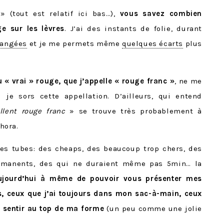
 (tout est relatif ici bas…),
vous savez combien
e sur les lèvres
. J’ai des instants de folie, durant
rangées
et je me permets même
quelques écarts
plus
u « vrai » rouge, que j’appelle « rouge franc »
, ne me
je sors cette appellation. D’ailleurs, qui entend
llent rouge franc
» se trouve très probablement à
hora.
 des tubes: des cheaps, des beaucoup trop chers, des
ermanents, des qui ne duraient même pas 5min… la
ujourd’hui à même de pouvoir vous présenter mes
s, ceux que j’ai toujours dans mon sac-à-main, ceux
e sentir au top de ma forme
(un peu comme une jolie