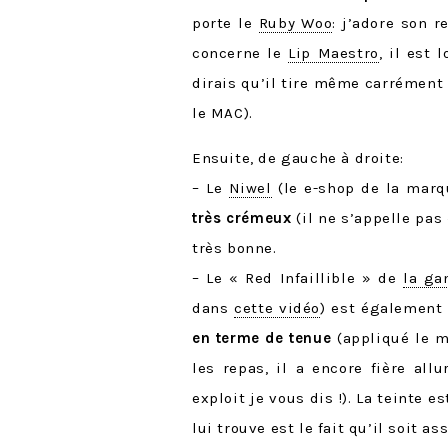
porte le
Ruby Woo
: j’adore son r
concerne le
Lip Maestro
, il est 
dirais qu’il tire même carrément
le MAC).
Ensuite, de gauche à droite:
– Le
Niwel
(le e-shop de la marqu
très crémeux
(il ne s’appelle pas 
très bonne.
– Le « Red Infaillible » de
la g
dans
cette vidéo
) est également
en terme de tenue
(appliqué le m
les repas, il a encore fière all
exploit je vous dis !). La teinte 
lui trouve est le fait qu’il soit as