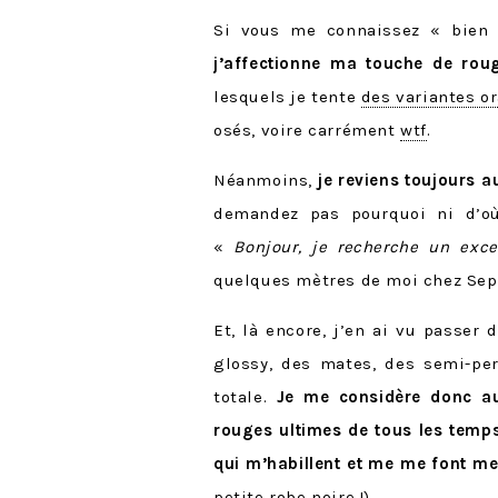
Si vous me connaissez « bien »
j’affectionne ma touche de roug
lesquels je tente
des variantes o
osés, voire carrément
wtf
.
Néanmoins,
je reviens toujours a
demandez pas pourquoi ni d’où 
«
Bonjour, je recherche un exce
quelques mètres de moi chez Sep
Et, là encore, j’en ai vu passer
glossy, des mates, des semi-p
totale.
Je me considère donc a
rouges ultimes de tous les temp
qui m’habillent et me me font m
petite robe noire !).