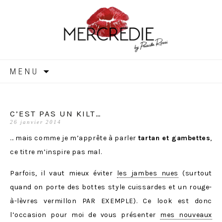
MERCREDIE
Aller
MENU
au
contenu
C’EST PAS UN KILT…
26 janvier 2014
… mais comme je m’apprête à parler
tartan et gambettes
,
ce titre m’inspire pas mal.
Parfois, il vaut mieux éviter
les jambes nues
(surtout
quand on porte des bottes style cuissardes et un rouge-
à-lèvres vermillon PAR EXEMPLE). Ce look est donc
l’occasion pour moi de vous présenter
mes nouveaux