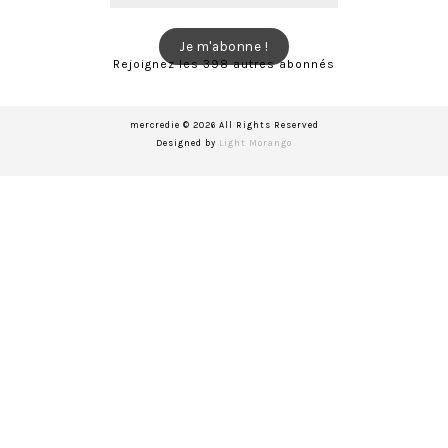
e-
mail
Je m'abonne !
Rejoignez les 398 autres abonnés
mercredie © 2026 All Rights Reserved
Designed by
Light Morango