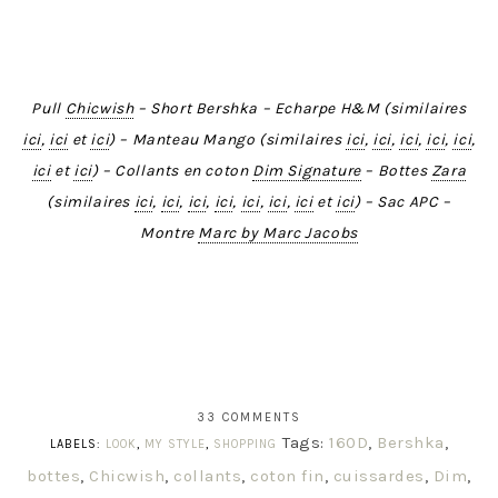
Pull
Chicwish
– Short Bershka – Echarpe H&M (similaires
ici
,
ici
et
ici
) – Manteau Mango (similaires
ici
,
ici
,
ici
,
ici
,
ici
,
ici
et
ici
) – Collants en coton
Dim Signature
– Bottes
Zara
(similaires
ici
,
ici
,
ici
,
ici
,
ici
,
ici
,
ici
et
ici
) – Sac APC –
Montre
Marc by Marc Jacobs
33 COMMENTS
Tags:
160D
,
Bershka
,
LABELS:
LOOK
,
MY STYLE
,
SHOPPING
bottes
,
Chicwish
,
collants
,
coton fin
,
cuissardes
,
Dim
,