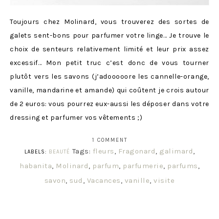
Toujours chez Molinard, vous trouverez des sortes de
galets sent-bons pour parfumer votre linge… Je trouve le
choix de senteurs relativement limité et leur prix assez
excessif… Mon petit truc c’est donc de vous tourner
plutôt vers les savons (j’adooooore les cannelle-orange,
vanille, mandarine et amande) qui coûtent je crois autour
de 2 euros: vous pourrez eux-aussi les déposer dans votre
dressing et parfumer vos vêtements ;)
1 COMMENT
Tags:
fleurs
,
Fragonard
,
galimard
,
LABELS:
BEAUTÉ
habanita
,
Molinard
,
parfum
,
parfumerie
,
parfums
,
savon
,
sud
,
Vacances
,
vanille
,
visite