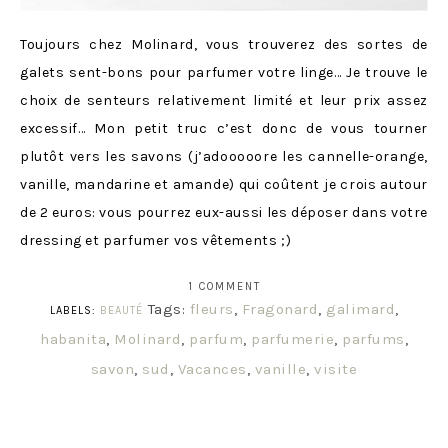
Toujours chez Molinard, vous trouverez des sortes de
galets sent-bons pour parfumer votre linge… Je trouve le
choix de senteurs relativement limité et leur prix assez
excessif… Mon petit truc c’est donc de vous tourner
plutôt vers les savons (j’adooooore les cannelle-orange,
vanille, mandarine et amande) qui coûtent je crois autour
de 2 euros: vous pourrez eux-aussi les déposer dans votre
dressing et parfumer vos vêtements ;)
1 COMMENT
Tags:
fleurs
,
Fragonard
,
galimard
,
LABELS:
BEAUTÉ
habanita
,
Molinard
,
parfum
,
parfumerie
,
parfums
,
savon
,
sud
,
Vacances
,
vanille
,
visite