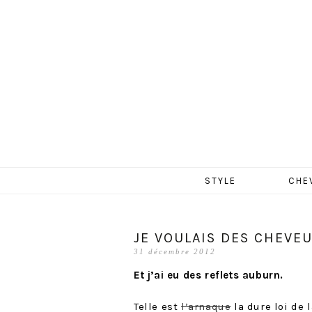
MERCR
Aller
STYLE
CHE
au
contenu
JE VOULAIS DES CHEVE
31 décembre 2012
Et j’ai eu des reflets auburn.
Telle est
l’arnaque
la dure loi de l