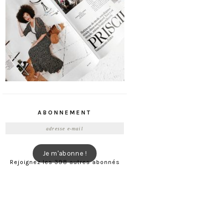
ABONNEMENT
Adresse
e-
mail
Je m'abonne !
Rejoignez les 398 autres abonnés