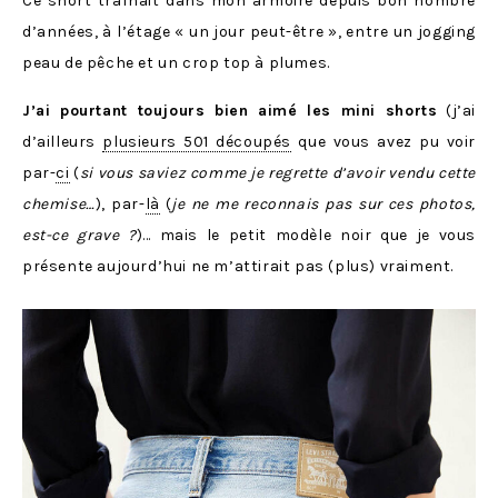
Ce short traînait dans mon armoire depuis bon nombre
d’années, à l’étage « un jour peut-être », entre un jogging
peau de pêche et un crop top à plumes.
J’ai pourtant toujours bien aimé les mini shorts
(j’ai
d’ailleurs
plusieurs 501 découpés
que vous avez pu voir
par-
ci
(
si vous saviez comme je regrette d’avoir vendu cette
chemise…
), par-
là
(
je ne me reconnais pas sur ces photos,
est-ce grave ?
)… mais le petit modèle noir que je vous
présente aujourd’hui ne m’attirait pas (plus) vraiment.