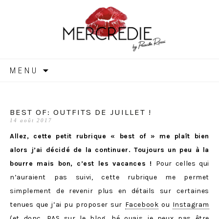
MERCREDIE
Aller
MENU
au
contenu
BEST OF: OUTFITS DE JUILLET !
14 août 2017
Allez, cette petit rubrique « best of » me plaît bien
alors j’ai décidé de la continuer. Toujours un peu à la
bourre mais bon, c’est les vacances !
Pour celles qui
n’auraient pas suivi, cette rubrique me permet
simplement de revenir plus en détails sur certaines
tenues que j’ai pu proposer sur
Facebook
ou
Instagram
(et donc, PAS sur le blog, hé ouais je peux pas être