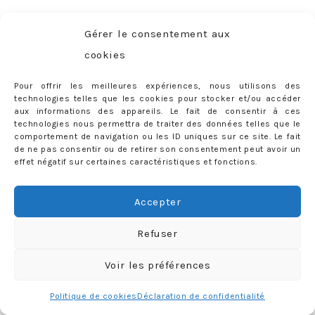
Et parce que vous n’alliez pas vous en sortir aussi
Gérer le consentement aux
facilement…
cookies
Pour offrir les meilleures expériences, nous utilisons des
technologies telles que les cookies pour stocker et/ou accéder
aux informations des appareils. Le fait de consentir à ces
technologies nous permettra de traiter des données telles que le
comportement de navigation ou les ID uniques sur ce site. Le fait
de ne pas consentir ou de retirer son consentement peut avoir un
effet négatif sur certaines caractéristiques et fonctions.
Accepter
Refuser
22 COMMENTS
Tags:
afro hair
,
ceinture Elbe
,
LABELS:
LOOK
,
MY STYLE
Voir les préférences
Céline
,
cheveux naturels
,
curly hair
,
dupe Holden
,
flip
Politique de cookies
Déclaration de confidentialité
fop
,
isabel marant
,
mini short
,
natural hair
,
poum