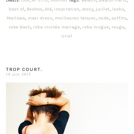
LABELS:
LOOK
,
MY STYLE
,
SHOPPING
best of
,
Boohoo
,
été
,
inspiration
,
Jessy
,
juillet
,
looks
,
Marlowe
,
maxi dress
,
meilleures tenues
,
nude
,
outfits
,
robe Bash
,
robe invitée mariage
,
robe longue
,
rouge
,
Uriel
TROP COURT.
16 juin 2015