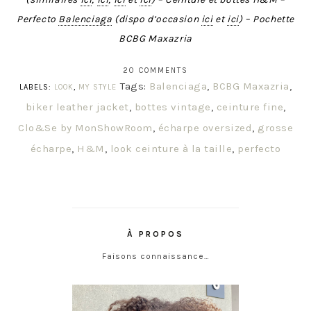
Perfecto
Balenciaga
(dispo d’occasion
ici
et
ici
) – Pochette
BCBG Maxazria
20 COMMENTS
Tags:
Balenciaga
,
BCBG Maxazria
,
LABELS:
LOOK
,
MY STYLE
biker leather jacket
,
bottes vintage
,
ceinture fine
,
Clo&Se by MonShowRoom
,
écharpe oversized
,
grosse
écharpe
,
H&M
,
look ceinture à la taille
,
perfecto
À PROPOS
Faisons connaissance…