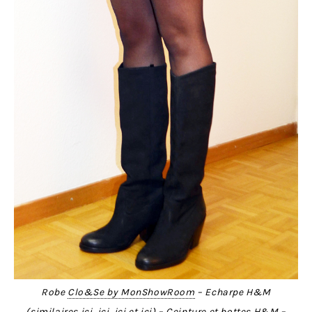
Robe
Clo&Se by MonShowRoom
– Echarpe H&M
(similaires
ici
,
ici
,
ici
et
ici
) – Ceinture et bottes H&M –