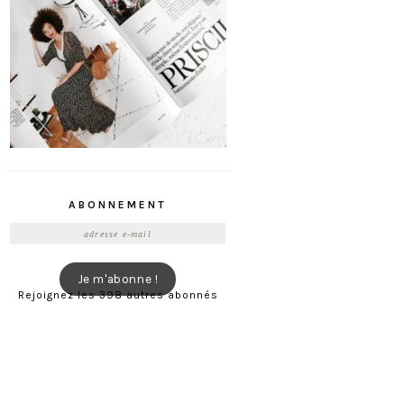
ABONNEMENT
Adresse
e-
mail
Je m'abonne !
Rejoignez les 398 autres abonnés