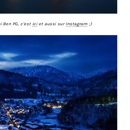
i Ben PG, c’est
ici
et aussi sur
Instagram
;)