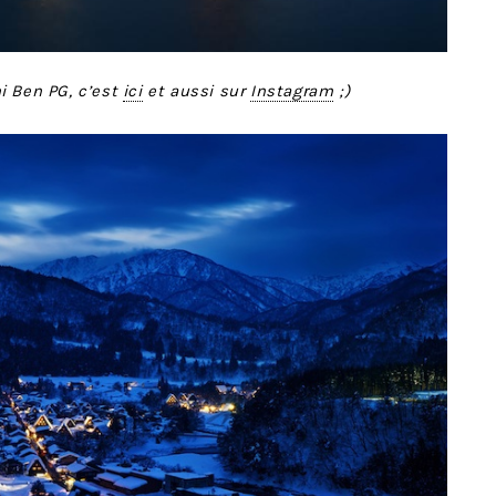
i Ben PG, c’est
ici
et aussi sur
Instagram
;)