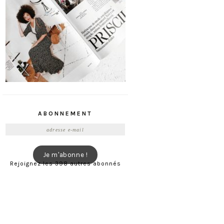
ABONNEMENT
Adresse
e-
mail
Je m'abonne !
Rejoignez les 398 autres abonnés