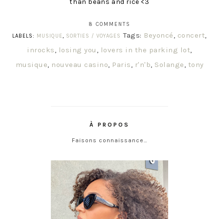
than beans and rice <3
8 COMMENTS
Tags:
Beyoncé
,
concert
,
LABELS:
MUSIQUE
,
SORTIES / VOYAGES
inrocks
,
losing you
,
lovers in the parking lot
,
musique
,
nouveau casino
,
Paris
,
r'n'b
,
Solange
,
tony
À PROPOS
Faisons connaissance…