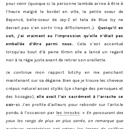
pour venir (quoique si la personne lambda arrive à être à
l’heure malgré le bordel en ville, la petite soeur de
Beyoncé, belle-soeur de Jay-Z et tata de Blue Ivy ne
devrait pas s’en sortir trop difficilement…).
Quoiqu’il en
soit, j’ai vraiment eu l’impression qu’elle n’était pas
emballée d’être parmi nous.
Cela s’est accentué
lorsqu’au bout d’à peine 10min elle a lancé un regard
noir à la régie juste avant de retirer son oreillette.
Je continue mon rapport bitchy en me penchant
maintenant sur sa dégaine. Bien que je trouve les cheveux
crépus naturel assez stylés (ça change des perruques et
des tissages),
elle avait l’air sacrément à l’arrache ce
soir-ci
. J’en profite d’ailleurs pour rebondir sur l’article
pondu à l’occasion par
les Inrocks
: «
En parcourant des
yeux les rangs de plus en plus serrés, on remarque que
quelques spectatrices ont retenu les leçons de coiffure