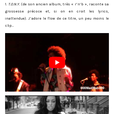
1.
T.O.N.Y.
(de son ancien album, très « r’n’b », raconte sa
grossesse précoce et, si on en croit les lyrics,
inattendue). J’adore le flow de ce titre, un peu moins le
clip…