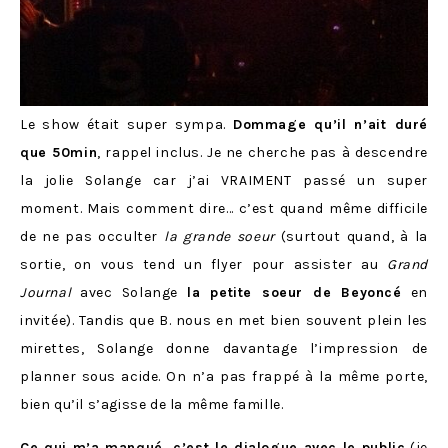
Le show était super sympa.
Dommage qu’il n’ait duré
que 50min
, rappel inclus. Je ne cherche pas à descendre
la jolie Solange car j’ai VRAIMENT passé un super
moment. Mais comment dire… c’est quand même difficile
de ne pas occulter
la grande soeur
(surtout quand, à la
sortie, on vous tend un flyer pour assister au
Grand
Journal
avec Solange
la petite soeur de Beyoncé
en
invitée). Tandis que B. nous en met bien souvent plein les
mirettes, Solange donne davantage l’impression de
planner sous acide. On n’a pas frappé à la même porte,
bien qu’il s’agisse de la même famille.
Ce qui m’a manqué, c’est le dialogue avec le public
(je