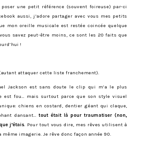
oser une petit référence (souvent foireuse) par-ci
cebook aussi, j’adore partager avec vous mes petits
ue mon oreille musicale est restée coincée quelque
 vous savez peut-être moins, ce sont les 20 faits que
ourd’hui !
(autant attaquer cette liste franchement).
el Jackson est sans doute le clip qui m’a le plus
e est fou… mais surtout parce que son style visuel
nique: chiens en costard, dentier géant qui claque,
éphant dansant…
tout était là pour traumatiser (non,
 que j’étais
. Pour tout vous dire, mes rêves utilisent à
a même imagerie. Je rêve donc façon année 90.