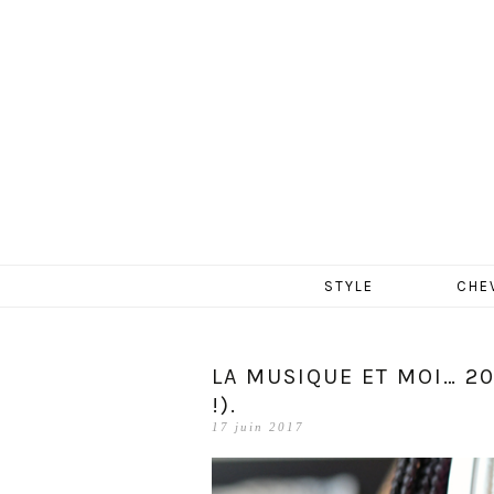
MERCR
Aller
STYLE
CHE
au
contenu
LA MUSIQUE ET MOI… 2
!).
17 juin 2017