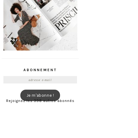
ABONNEMENT
Adresse
e-
mail
Je m'abonne !
Rejoignez les 398 autres abonnés