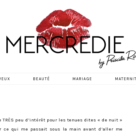
EDIE
VEUX
BEAUTÉ
MARIAGE
MATERNI
e TR
È
S peu d’int
é
r
ê
t pour les tenues dites « de nuit »
r ce qui me passait sous la main avant d’aller me