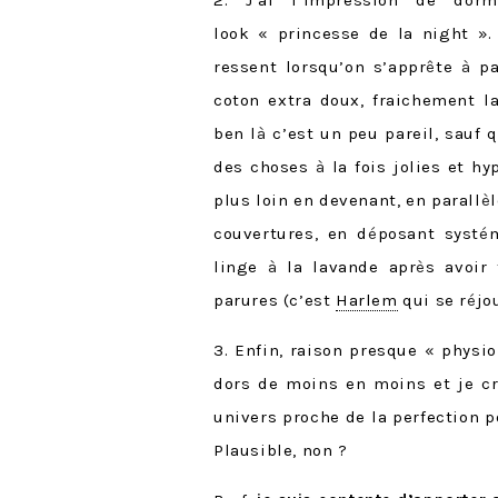
2. J’ai l’impression de d
look « princesse de la night ».
ressent lorsqu’on s’appr
ê
te
à
pa
coton extra doux, fraichement l
ben l
à
c’est un peu pareil, sauf 
des choses
à
la fois jolies et hy
plus loin en devenant, en parall
è
l
couvertures, en d
é
posant syst
é
linge
à
la lavande apr
è
s avoir
parures (c’est
Harlem
qui se r
é
jo
3. Enfin, raison presque « physiol
dors de moins en moins et je cr
univers proche de la perfection 
Plausible, non ?