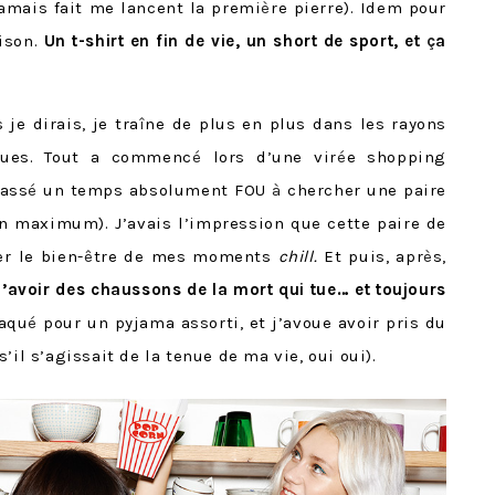
jamais fait me lancent la premi
è
re pierre). Idem pour
ison.
Un t-shirt en fin de vie, un short de sport, et
ç
a
je dirais, je tra
î
ne de plus en plus dans les rayons
ques. Tout a commenc
é
lors d’une vir
é
e shopping
pass
é
un temps absolument FOU
à
chercher une paire
on maximum). J’avais l’impression que cette paire de
er le bien-
ê
tre de mes moments
chill.
Et puis, apr
è
s,
 d’avoir des chaussons de la mort qui tue… et toujours
raqu
é
pour un pyjama assorti, et j’avoue avoir pris du
’il s’agissait de la tenue de ma vie, oui oui).