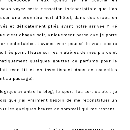
ormir BEAUCOUP mieux quand je me couche en
 Vous voyez cette sensation indescriptible que l’on
sser une premi
è
re nuit d’h
ô
tel, dans des draps en
av
é
s et d
é
licatement pli
é
s avant notre arriv
é
e..? H
é
que c’est chaque soir, uniquement parce que je porte
per confortables. J’avoue avoir pouss
é
le vice encore
e, tr
è
s pointilleuse sur les mati
è
res de mes plaids et
matiquement quelques gouttes de parfums pour le
 fait mon lit et en investissant dans de nouvelles
uit au passage).
ogique »: entre le blog, le sport, les sorties etc… je
ois que j’ai vraiment besoin de me reconstituer un
pour les quelques heures de sommeil qui me restent…