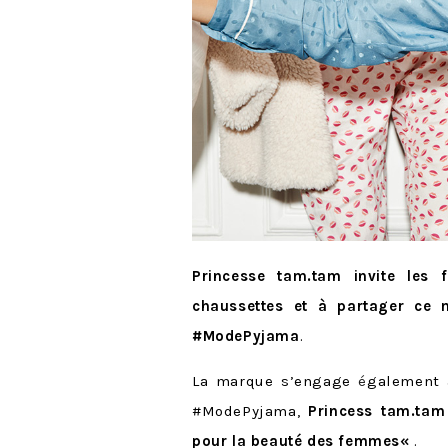
Princesse tam.tam invite les
chaussettes et à
partager ce 
#ModePyjama
.
La marque s’engage
é
galement 
#ModePyjama,
Princess tam.tam
pour la beauté des femmes
«
.