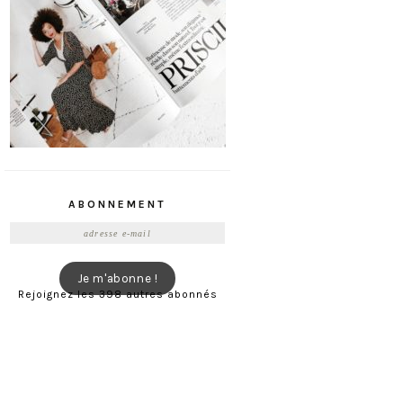
ABONNEMENT
Adresse
e-
mail
Je m'abonne !
Rejoignez les 398 autres abonnés