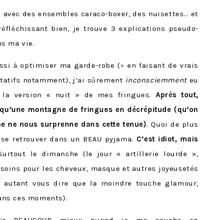
n avec des ensembles caraco-boxer, des nuisettes… et
r
é
fl
é
chissant bien, je trouve 3 explications pseudo-
s ma vie.
ssi
à
optimiser ma garde-robe (= en faisant de vrais
tatifs notamment), j’ai s
û
rement
inconsciemment
eu
 la version « nuit » de mes fringues.
Apr
è
s tout,
 qu’une montagne de fringues en d
é
cr
é
pitude (qu’on
ne ne nous surprenne dans cette tenue)
. Quoi de plus
e se retrouver dans un BEAU pyjama.
C’est idiot, mais
urtout le dimanche (le jour « artillerie lourde »,
soins pour les cheveux, masque et autres joyeuset
é
s
f, autant vous dire que la moindre touche glamour,
ns ces moments).