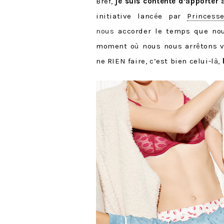
Bref,
je suis contente d’apporter
initiative lanc
é
e par
Princess
nous
accorder le temps que no
moment o
ù
nous nous arr
ê
tons v
ne RIEN faire, c’est bien celui-l
à
,