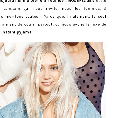
 aujourd’hui ma pierre
à
l’
é
difice #MODEPYJAMA
, cette
e tam.tam
qui nous invite, nous les femmes,
à
us m
é
ritons toutes ! Parce que, finalement, le seul
raiment de courir partout, o
ù
nous avons le luxe de
l’instant pyjama
.