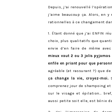
Depuis, j’ai renouvell
é
l’op
é
ratio
j’aime beaucoup
ç
a. Alors, en y 
rationnelles
à
ce changement dan
1.
É
tant donn
é
que j’ai ENFIN r
é
u
choix, plus qualitatifs que quanti
envie d’en faire de m
ê
me avec
mieux vaut 2 ou 3 jolis pyjamas
enfile en priant pour que person
agr
é
able (et rassurant ?) que d
ç
a change la vie, croyez-moi.
S
comprenez jour de shampoing et 
sur le visage et
é
pilation… bre
aussi petite soit elle, est b
énie
da