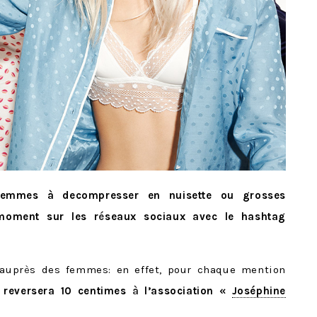
 femmes à decompresser en nuisette ou grosses
moment sur les r
é
seaux sociaux avec le hashtag
aupr
è
s des femmes: en effet, pour chaque mention
 reversera 10 centimes
à
l’association «
Joséphine