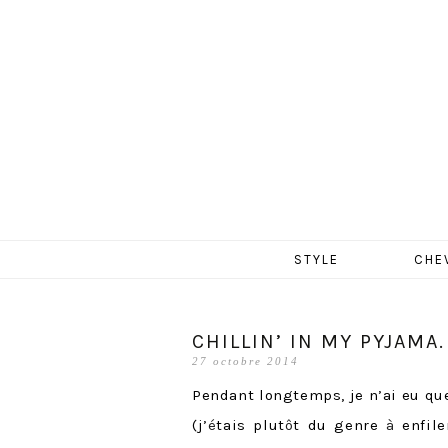
MERCR
Aller
STYLE
CHE
au
contenu
CHILLIN’ IN MY PYJAMA.
27 octobre 2014
Pendant longtemps, je n’ai eu qu
(j’
é
tais plut
ô
t du genre
à
enfile