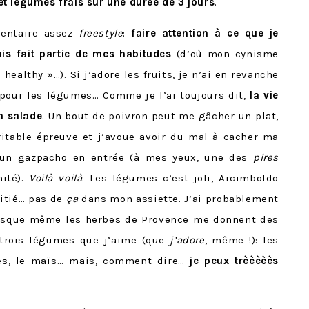
t légumes frais sur une durée de 3 jours
.
mentaire assez
freestyle
:
faire attention à ce que je
s fait partie de mes habitudes
(d’où mon cynisme
healthy »…). Si j’adore les fruits, je n’ai en revanche
 pour les légumes… Comme je l’ai toujours dit,
la vie
a salade
. Un bout de poivron peut me gâcher un plat,
itable épreuve et j’avoue avoir du mal à cacher ma
t un gazpacho en entrée (à mes yeux, une des
pires
nité).
Voilà voilà
. Les légumes c’est joli, Arcimboldo
pitié… pas de
ça
dans mon assiette. J’ai probablement
uisque même les herbes de Provence me donnent des
x-trois légumes que j’aime (que
j’adore
, même !): les
erges, le maïs… mais, comment dire…
je peux trèèèèès