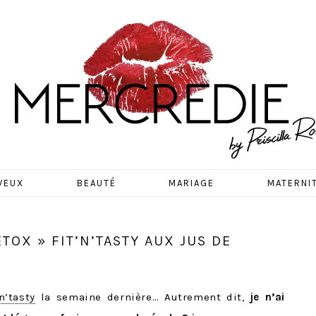
EDIE
VEUX
BEAUTÉ
MARIAGE
MATERNI
TOX » FIT’N’TASTY AUX JUS DE
’n’tasty
la semaine dernière… Autrement dit,
je n’ai