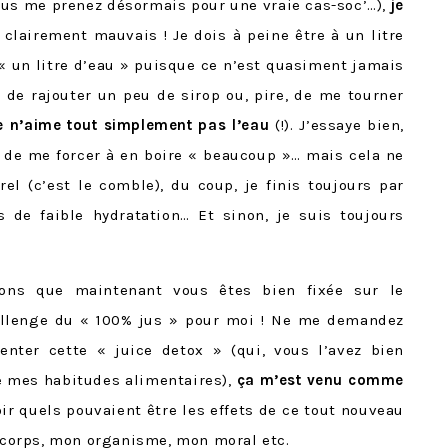
vous me prenez désormais pour une vraie cas-soc’…),
je
st clairement mauvais ! Je dois à peine être à un litre
 « un litre d’eau » puisque ce n’est quasiment jamais
e de rajouter un peu de sirop ou, pire, de me tourner
e n’aime tout simplement pas l’eau
(!). J’essaye bien,
 de me forcer à en boire « beaucoup »… mais cela ne
l (c’est le comble), du coup, je finis toujours par
s de faible hydratation… Et sinon, je suis toujours
ons que maintenant vous êtes bien fixée sur le
allenge du « 100% jus » pour moi ! Ne me demandez
enter cette « juice detox » (qui, vous l’avez bien
de mes habitudes alimentaires),
ça m’est venu comme
oir quels pouvaient être les effets de ce tout nouveau
corps, mon organisme, mon moral etc.