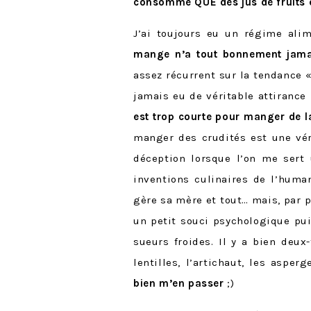
consommé QUE des jus de fruits e
J’ai toujours eu un régime ali
mange n’a tout bonnement jamai
assez récurrent sur la tendance « 
jamais eu de véritable attirance
est trop courte pour manger de l
manger des crudités est une vér
déception lorsque l’on me ser
inventions culinaires de l’huma
gère sa mère et tout… mais, par 
un petit souci psychologique p
sueurs froides. Il y a bien deu
lentilles, l’artichaut, les asp
bien m’en passer
;)