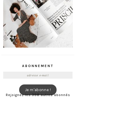
ABONNEMENT
Adresse
e-
mail
Je m'abonne !
Rejoignez les 398 autres abonnés