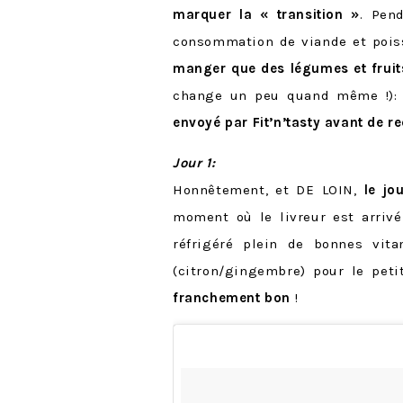
marquer la « transition »
. Pen
consommation de viande et poiss
manger que des légumes et fruits
change un peu quand même !)
envoyé par Fit’n’tasty avant de r
Jour 1:
Honnêtement, et DE LOIN,
le jo
moment où le livreur est arrivé
réfrigéré plein de bonnes vit
(citron/gingembre) pour le peti
franchement bon
!