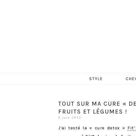
MERCR
Aller
STYLE
CHE
au
contenu
TOUT SUR MA CURE « DE
FRUITS ET LÉGUMES !
9 juin 2015
J’ai testé la « cure detox »
Fit