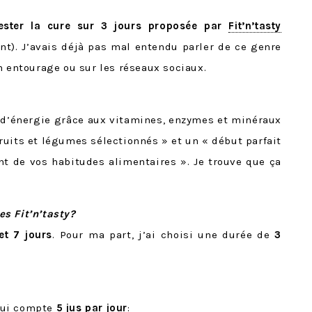
tester la cure sur 3 jours proposée par
Fit’n’tasty
t). J’avais déjà pas mal entendu parler de ce genre
n entourage ou sur les réseaux sociaux.
n d’énergie grâce aux vitamines, enzymes et minéraux
ruits et légumes sélectionnés » et un « début parfait
 de vos habitudes alimentaires ». Je trouve que ça
s Fit’n’tasty?
 et 7 jours
. Pour ma part, j’ai choisi une durée de
3
 qui compte
5 jus par jour
: