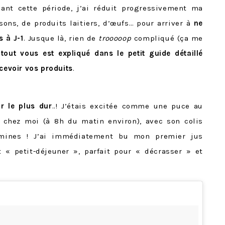
dant cette période, j’ai réduit progressivement ma
ons, de produits laitiers, d’œufs… pour arriver à
ne
 à J-1
. Jusque là, rien de
trooooop
compliqué (ça me
:
tout vous est expliqué dans le petit guide détaillé
ecevoir vos produits
.
ur le plus dur
..! J’étais excitée comme une puce au
 chez moi (à 8h du matin environ), avec son colis
amines ! J’ai immédiatement bu mon premier jus
t « petit-déjeuner », parfait pour « décrasser » et