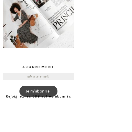
ABONNEMENT
Adresse
e-
mail
Je m'abonne !
Rejoignez les 398 autres abonnés