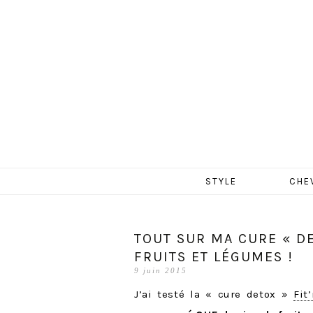
MERCR
Aller
STYLE
CHE
au
contenu
TOUT SUR MA CURE « DE
FRUITS ET LÉGUMES !
9 juin 2015
J’ai testé la « cure detox »
Fit