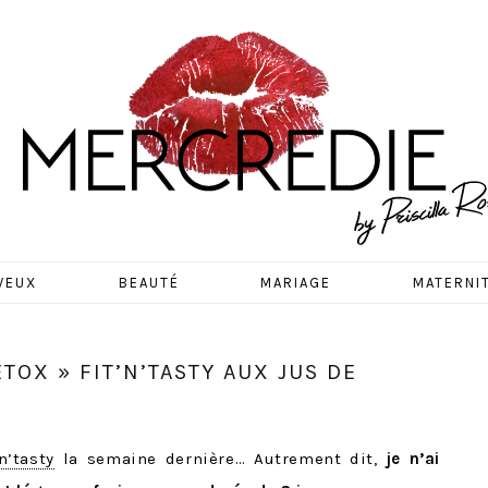
EDIE
VEUX
BEAUTÉ
MARIAGE
MATERNI
TOX » FIT’N’TASTY AUX JUS DE
’n’tasty
la semaine dernière… Autrement dit,
je n’ai