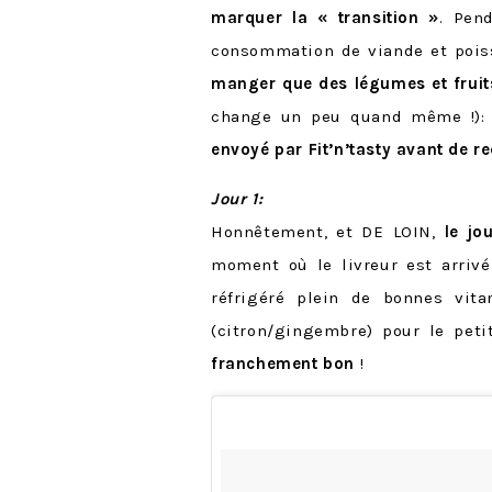
marquer la « transition »
. Pen
consommation de viande et poiss
manger que des légumes et fruits
change un peu quand même !)
envoyé par Fit’n’tasty avant de r
Jour 1:
Honnêtement, et DE LOIN,
le jo
moment où le livreur est arrivé
réfrigéré plein de bonnes vit
(citron/gingembre) pour le peti
franchement bon
!