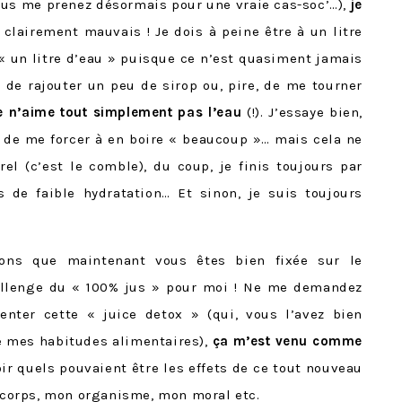
vous me prenez désormais pour une vraie cas-soc’…),
je
st clairement mauvais ! Je dois à peine être à un litre
 « un litre d’eau » puisque ce n’est quasiment jamais
e de rajouter un peu de sirop ou, pire, de me tourner
e n’aime tout simplement pas l’eau
(!). J’essaye bien,
 de me forcer à en boire « beaucoup »… mais cela ne
l (c’est le comble), du coup, je finis toujours par
s de faible hydratation… Et sinon, je suis toujours
ons que maintenant vous êtes bien fixée sur le
allenge du « 100% jus » pour moi ! Ne me demandez
enter cette « juice detox » (qui, vous l’avez bien
de mes habitudes alimentaires),
ça m’est venu comme
oir quels pouvaient être les effets de ce tout nouveau
corps, mon organisme, mon moral etc.