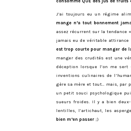
consommé QUE des jus de fruits e
J’ai toujours eu un régime ali
mange n’a tout bonnement jamai
assez récurrent sur la tendance « 
jamais eu de véritable attirance
est trop courte pour manger de l
manger des crudités est une vér
déception lorsque l’on me ser
inventions culinaires de l’huma
gère sa mère et tout… mais, par 
un petit souci psychologique p
sueurs froides. Il y a bien deu
lentilles, l’artichaut, les asp
bien m’en passer
;)