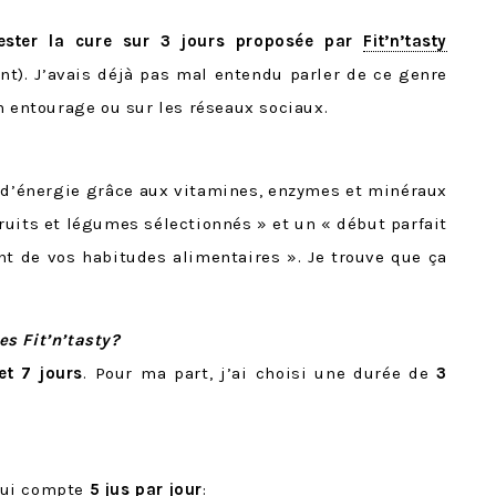
tester la cure sur 3 jours proposée par
Fit’n’tasty
t). J’avais déjà pas mal entendu parler de ce genre
n entourage ou sur les réseaux sociaux.
n d’énergie grâce aux vitamines, enzymes et minéraux
ruits et légumes sélectionnés » et un « début parfait
 de vos habitudes alimentaires ». Je trouve que ça
s Fit’n’tasty?
 et 7 jours
. Pour ma part, j’ai choisi une durée de
3
 qui compte
5 jus par jour
: