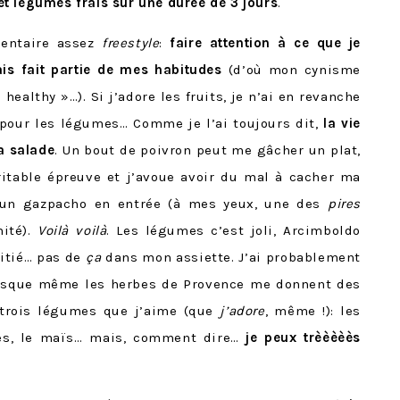
t légumes frais sur une durée de 3 jours
.
mentaire assez
freestyle
:
faire attention à ce que je
s fait partie de mes habitudes
(d’où mon cynisme
healthy »…). Si j’adore les fruits, je n’ai en revanche
 pour les légumes… Comme je l’ai toujours dit,
la vie
a salade
. Un bout de poivron peut me gâcher un plat,
itable épreuve et j’avoue avoir du mal à cacher ma
t un gazpacho en entrée (à mes yeux, une des
pires
nité).
Voilà voilà
. Les légumes c’est joli, Arcimboldo
pitié… pas de
ça
dans mon assiette. J’ai probablement
uisque même les herbes de Provence me donnent des
x-trois légumes que j’aime (que
j’adore
, même !): les
erges, le maïs… mais, comment dire…
je peux trèèèèès