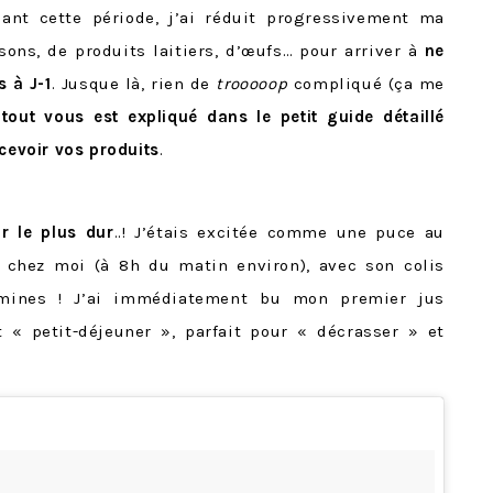
dant cette période, j’ai réduit progressivement ma
ons, de produits laitiers, d’œufs… pour arriver à
ne
 à J-1
. Jusque là, rien de
trooooop
compliqué (ça me
:
tout vous est expliqué dans le petit guide détaillé
ecevoir vos produits
.
ur le plus dur
..! J’étais excitée comme une puce au
 chez moi (à 8h du matin environ), avec son colis
amines ! J’ai immédiatement bu mon premier jus
t « petit-déjeuner », parfait pour « décrasser » et