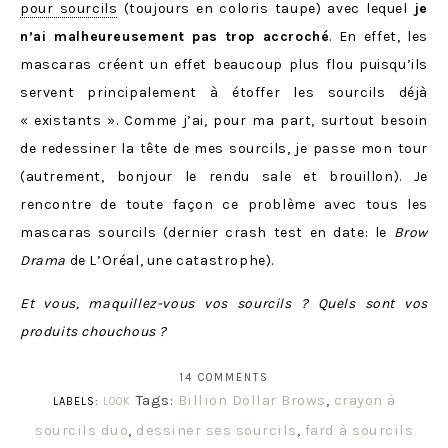
pour sourcils
(toujours en coloris taupe) avec lequel
je
n’ai malheureusement pas trop accroché
. En effet, les
mascaras créent un effet beaucoup plus flou puisqu’ils
servent principalement à étoffer les sourcils déjà
« existants ». Comme j’ai, pour ma part, surtout besoin
de redessiner la tête de mes sourcils, je passe mon tour
(autrement, bonjour le rendu sale et brouillon). Je
rencontre de toute façon ce problème avec tous les
mascaras sourcils (dernier crash test en date: le
Brow
Drama
de L’Oréal, une catastrophe).
Et vous, maquillez-vous vos sourcils ? Quels sont vos
produits chouchous ?
14 COMMENTS
Tags:
Billion Dollar Brows
,
crayon à
LABELS:
LOOK
sourcils duo
,
dessiner ses sourcils
,
fard à sourcils