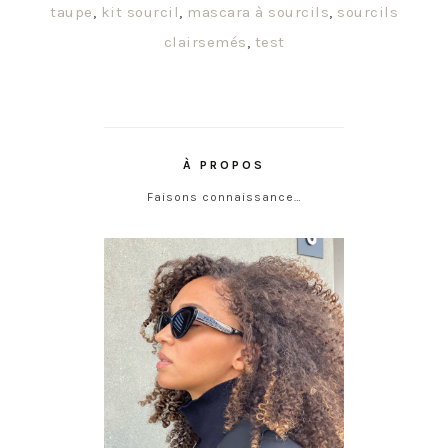
taupe
,
kit sourcil
,
mascara à sourcils
,
sourcils
clairsemés
,
test
À PROPOS
Faisons connaissance…