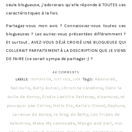
seule blogueuse, j’adorerais qu’elle réponde à TOUTES ces
caractéristiques à la fois.
Partagez-vous mon avis ? Connaissiez-vous toutes ces
blogueuses ? Les auriez-vous présentées différemment ?
Et surtout… AVEZ-VOUS DÉJÀ CROISÉ UNE BLOGUEUSE QUI
COLLERAIT PARFAITEMENT À LA DESCRIPTION QUE JE VIENS
DE FAIRE (ce serait sympa de partager ;) ?
44 COMMENTS
Tags:
Adenorah
,
LABELS:
INSPIRATION
,
JUST TALK
,
LOOK
balibulle
,
Betty Autier
,
christina caradona
,
Dans la
bulle de Kenny
,
Elodie Laetitia Partenay
,
elsamuse
,
et
pourquoi pas Coline
,
Hello Elo
,
Karla's Closet
,
Kayture
,
La revue de Kenza
,
le blog de Betty
,
Les Fripes de
Valentine
,
Make My Lemonade
,
Mango and Salt
,
moi