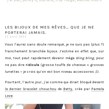
j'ai pas
,
punky b
,
Soprano
,
trop rouge
,
Wasted Hours
LES BIJOUX DE MES RÊVES… QUE JE NE
PORTERAI JAMAIS.
12 avril 2013
Vous l’aurez sans doute remarqué, je ne suis pas (plus ?)
franchement branchée bijoux. J’estime en effet que, sur
moi, tout peut rapidement devenir méga
bling bling
, pour
ne pas dire
ridicule
(grosse touffe de cheveux + grosses
lunettes = je crois qu’on est bon niveau accessoires ;)).
Pourtant, l’autre jour, j’ai comme qui dirait bloqué devant
le dernier bracelet chouchou
de
Betty
, crée par
Pamela
Love
: