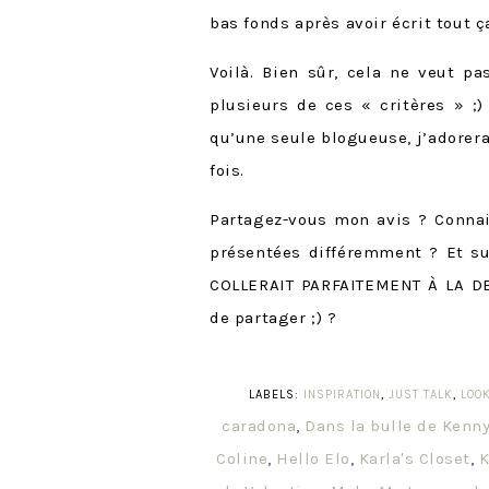
bas fonds après avoir écrit tout ça
Voilà. Bien sûr, cela ne veut p
plusieurs de ces « critères » ;
qu’une seule blogueuse, j’adorera
fois.
Partagez-vous mon avis ? Connai
présentées différemment ? Et 
COLLERAIT PARFAITEMENT À LA DE
de partager ;) ?
LABELS:
INSPIRATION
,
JUST TALK
,
LOO
caradona
,
Dans la bulle de Kenn
Coline
,
Hello Elo
,
Karla's Closet
,
K