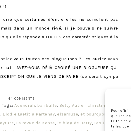
..!)
as dire que certaines d’entre elles ne cumulent pas
) mais dans un monde rêvé, si je pouvais ne suivre
is qu’elle réponde à TOUTES ces caractéristiques à la
ssiez-vous toutes ces blogueuses ? Les auriez-vous
surtout… AVEZ-VOUS DÉJÀ CROISÉ UNE BLOGUEUSE QUI
SCRIPTION QUE JE VIENS DE FAIRE (ce serait sympa
44 COMMENTS
Tags:
Adenorah
,
balibulle
,
Betty Autier
,
christina
K
Pour offri
y
,
Elodie Laetitia Partenay
,
elsamuse
,
et pourquoi pas
que les co
Le fait de
ayture
,
La revue de Kenza
,
le blog de Betty
,
Les Fripes
telles que 