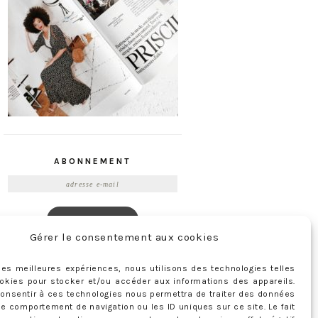
ABONNEMENT
Adresse
e-
mail
Je m'abonne !
Rejoignez les 398 autres abonnés
Gérer le consentement aux cookies
r les meilleures expériences, nous utilisons des technologies telles
okies pour stocker et/ou accéder aux informations des appareils.
 consentir à ces technologies nous permettra de traiter des données
le comportement de navigation ou les ID uniques sur ce site. Le fait