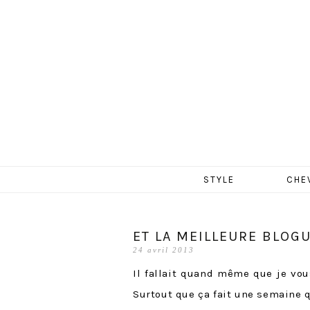
MERCR
Aller
STYLE
CHE
au
contenu
ET LA MEILLEURE BLOG
24 avril 2013
Il fallait quand même que je vou
Surtout que ça fait une semaine qu