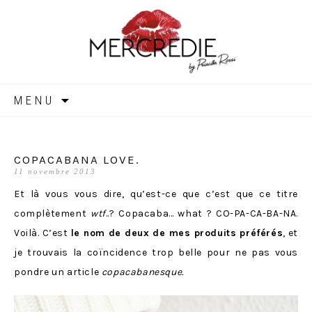
MERCREDIE
Aller
MENU
au
contenu
COPACABANA LOVE.
11 novembre 2013
Et là vous vous dire, qu’est-ce que c’est que ce titre
complètement
wtf
..? Copacaba… what ? CO-PA-CA-BA-NA.
Voilà. C’est
le nom de deux de mes produits préférés
, et
je trouvais la coïncidence trop belle pour ne pas vous
pondre un article
copacabanesque.