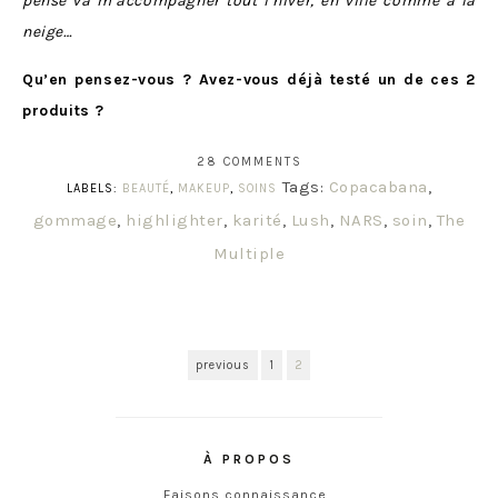
pense va m’accompagner tout l’hiver, en ville comme à la
neige…
Qu’en pensez-vous ? Avez-vous déjà testé un de ces 2
produits ?
28 COMMENTS
Tags:
Copacabana
,
LABELS:
BEAUTÉ
,
MAKEUP
,
SOINS
gommage
,
highlighter
,
karité
,
Lush
,
NARS
,
soin
,
The
Multiple
previous
1
2
À PROPOS
Faisons connaissance…