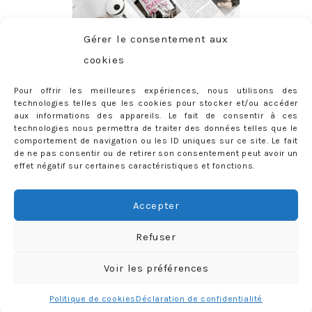
Gérer le consentement aux
cookies
Pour offrir les meilleures expériences, nous utilisons des
technologies telles que les cookies pour stocker et/ou accéder
aux informations des appareils. Le fait de consentir à ces
technologies nous permettra de traiter des données telles que le
comportement de navigation ou les ID uniques sur ce site. Le fait
de ne pas consentir ou de retirer son consentement peut avoir un
effet négatif sur certaines caractéristiques et fonctions.
ABONNEMENT
Adresse
Accepter
e-
mail
Je m'abonne !
Refuser
Rejoignez les 398 autres abonnés
Voir les préférences
mercredie © 2026 All Rights Reserved
Designed by
Light Morango
Politique de cookies
Déclaration de confidentialité