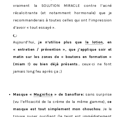
vraiment la SOLUTION MIRACLE contre l’acné
récalcitrante (et notamment hormonale) que je
recommanderais à toutes celles qui ont l’impression
d’avoir « tout essayé ».
Aujourd’hui,
je n’utilise plus que
la lotion
, en
« entretien / prévention », que j’applique soir et
matin sur les zones de « boutons en formation »
(miam !) ou bien déjà présents
… ceux-ci ne font
jamais long feu après ça ;)
Masque «
Magnifica
» de Sanoflore:
sans surprise
(vu l’efficacité de la crème de la même gamme),
ce
masque est tout simplement mon chouchou
. Je le
trouve super purifiant (le teint est immédiatement