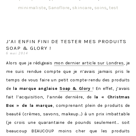
minimaliste
,
Sanoflore
,
skincare
,
soins
,
test
J’AI ENFIN FINI DE TESTER MES PRODUITS
SOAP & GLORY !
6 mai 2014
Alors que je rédigeais
mon dernier article sur Londres
, je
me suis rendue compte que je n’avais jamais pris le
temps de vous faire un petit compte-rendu des produits
de
la marque anglaise
Soap & Glory
! En effet, j’avais
fait l’acquisition, l’année dernière, de
la « Christmas
Box » de la marque
, comprenant plein de produits de
beauté (crèmes, savons, makeup…) à un prix imbattable
(je crois une quarantaine de pounds seulement… soit
beaucoup BEAUCOUP moins cher que les produits