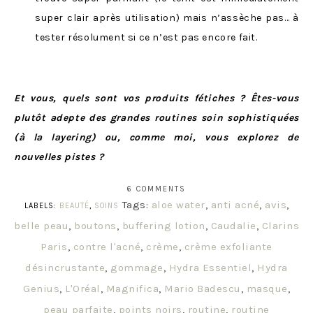
super clair après utilisation) mais n’assèche pas… à
tester résolument si ce n’est pas encore fait.
Et vous, quels sont vos produits fétiches ? Êtes-vous
plutôt adepte des grandes routines soin sophistiquées
(à la layering) ou, comme moi, vous explorez de
nouvelles pistes ?
6 COMMENTS
Tags:
aloe water
,
anti acné
,
avis
,
LABELS:
BEAUTÉ
,
SOINS
belle peau
,
boutons
,
buffering lotion
,
Caudalie
,
Clarins
Paris
,
contre l'acné
,
crème
,
crème exfoliante
désincrustante
,
gommage
,
Hydra Essentiel
,
Hydra
Genius
,
L'Oréal
,
Magnifica
,
Mario Badescu
,
masque
,
peau parfaite
,
points noirs
,
routine
,
routine