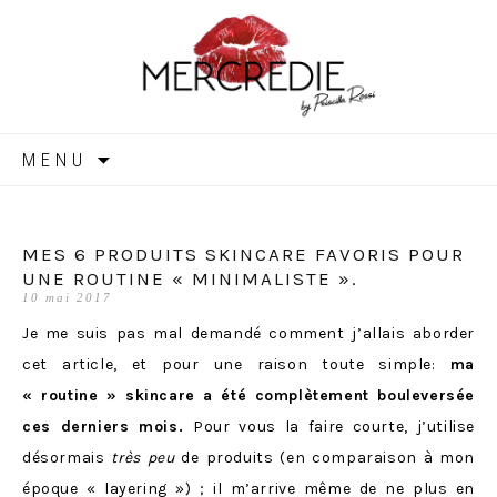
MERCREDIE
Aller
MENU
au
contenu
MES 6 PRODUITS SKINCARE FAVORIS POUR
UNE ROUTINE « MINIMALISTE ».
10 mai 2017
Je me suis pas mal demandé comment j’allais aborder
cet article, et pour une raison toute simple:
ma
« routine » skincare a été complètement bouleversée
ces derniers mois.
Pour vous la faire courte, j’utilise
désormais
très peu
de produits (en comparaison à mon
époque
« layering »
) ; il m’arrive même de ne plus en