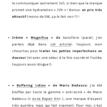
le communiquer autrement lol), si bien que la marque
promet une hydratation « 72h » ! Bonus:
un prix très
attractif
(moins de 10€, ça le fait non ?) !
Crème «
Magnifica
» de
Sanoflore (pareil, j’en
parlais déjà dans
cet article
): toujours mon
chouchou pour
traiter les petites imperfections en
douceur
(et avec une odeur à la fois sucrée et fruitée,
toujours aussi dingue !).
«
Buffering Lotion
» de Mario Badescu:
j’ai été
bluffée par toute la gamme « anti-acné » de Mario
Badescu («
Acne Repair Kit
« ), une marque d’aspect
très austère, mais qui fait vraiment. Pour moi, c’est