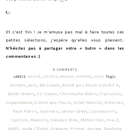
Et c’est fini ! Je m’amuse pas mal à faire toutes ces
petites sélections, j’espère qu’elles vous plaisent…
N’hésitez pas à partager votre « butin » dans les
commentaires :)
9 COMMENTS
Tags:
LABELS:
BEAUTÉ
,
CHEVEUX
,
MAKEUP
,
SHOPPING
,
SOINS
Armani
,
avis
,
BB cream
,
blond pur
,
blush Exhibit A
,
Bobbi Brown
,
CC cream
,
Christophe Robin
,
Clarisonic
,
Copacabana
,
Crème aux fleurs
,
Eclat Naturel
,
Erborian
,
Face Fabric
,
Guerlain
,
Leonor Greyl
,
Liposourcils
,
lipstick
,
Maestro
,
masque bleu
,
Météorites
,
mia 2
,
NARS
,
nude L'Oréal
,
Orgasm
,
Primer
,
review
,
Sephora
,