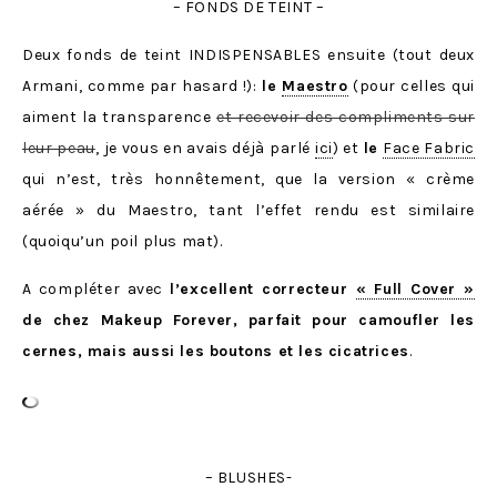
– FONDS DE TEINT –
Deux fonds de teint INDISPENSABLES ensuite (tout deux
Armani, comme par hasard !):
le
Maestro
(pour celles qui
aiment la transparence
et recevoir des compliments sur
leur peau
, je vous en avais déjà parlé
ici
) et
le
Face Fabric
qui n’est, très honnêtement, que la version « crème
aérée » du Maestro, tant l’effet rendu est similaire
(quoiqu’un poil plus mat).
A compléter avec
l’excellent correcteur
« Full Cover »
de chez Makeup Forever, parfait pour camoufler les
cernes, mais aussi les boutons et les cicatrices
.
– BLUSHES-