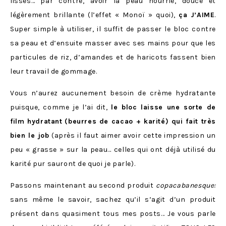
lisses… par contre, avoir la peau nourrie, douce et
légèrement brillante (l’effet « Monoï » quoi),
ça
J’AIME
.
Super simple à utiliser, il suffit de passer le bloc contre
sa peau et d’ensuite masser avec ses mains pour que les
particules de riz, d’amandes et de haricots fassent bien
leur travail de gommage.
Vous n’aurez aucunement besoin de crème hydratante
puisque, comme je l’ai dit,
le bloc laisse une sorte de
film hydratant
(beurres de cacao + karité) qui fait très
bien le job
(après il faut aimer avoir cette impression un
peu « grasse » sur la peau… celles qui ont déjà utilisé du
karité pur sauront de quoi je parle).
Passons maintenant au second produit
copacabanesque:
sans même le savoir, sachez qu’il s’agit d’un produit
présent dans quasiment tous mes posts… Je vous parle