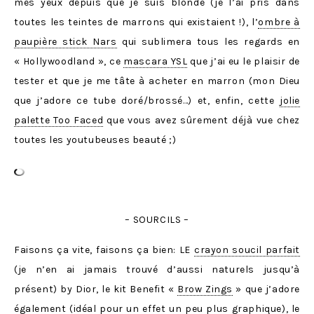
mes yeux depuis que je suis blonde (je l’ai pris dans
toutes les teintes de marrons qui existaient !), l’
ombre à
paupière stick Nars
qui sublimera tous les regards en
« Hollywoodland », ce
mascara YSL
que j’ai eu le plaisir de
tester et que je me tâte à acheter en marron (mon Dieu
que j’adore ce tube doré/brossé…) et, enfin, cette
jolie
palette Too Faced
que vous avez sûrement déjà vue chez
toutes les youtubeuses beauté ;)
– SOURCILS –
Faisons ça vite, faisons ça bien: LE
crayon soucil parfait
(je n’en ai jamais trouvé d’aussi naturels jusqu’à
présent) by Dior, le kit Benefit «
Brow Zings
» que j’adore
également (idéal pour un effet un peu plus graphique), le