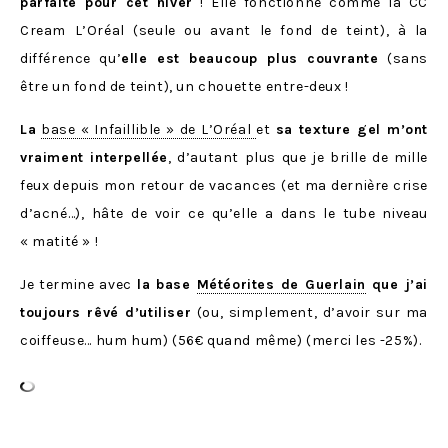
parfaite pour cet hiver
! Elle fonctionne comme la CC
Cream L’Oréal (seule ou avant le fond de teint), à la
différence qu’
elle est beaucoup plus couvrante
(sans
être un fond de teint), un chouette entre-deux !
La
base « Infaillible » de L’Oréal
et
sa texture gel m’ont
vraiment interpellée
, d’autant plus que je brille de mille
feux depuis mon retour de vacances (et ma dernière crise
d’acné…), hâte de voir ce qu’elle a dans le tube niveau
« matité » !
Je termine avec
la base
Météorites de Guerlain
que j’ai
toujours rêvé d’utiliser
(ou, simplement, d’avoir sur ma
coiffeuse… hum hum) (56€ quand même) (merci les -25%).