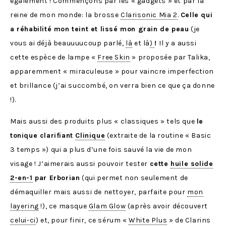
également ! Commençons par les « gadgets » et par la
reine de mon monde: la brosse
Clarisonic Mia 2
.
Celle qui
a réhabilité mon teint et lissé mon grain de peau
(je
vous ai déjà beauuuucoup parlé,
là
et là
)
!
Il y a aussi
cette espèce de lampe «
Free Skin
» proposée par Talika,
apparemment « miraculeuse » pour vaincre imperfection
et brillance (j’ai succombé, on verra bien ce que ça donne
!).
Mais aussi des produits plus « classiques » tels que
le
tonique clarifiant
Clinique
(extraite de la routine « Basic
3 temps ») qui a plus d’une fois sauvé la vie de mon
visage ! J’aimerais aussi pouvoir tester
cette
huile solide
2-en-1
par Erborian
(qui permet non seulement de
démaquiller mais aussi de nettoyer, parfaite pour
mon
layering
!), ce masque
Glam Glow
(après avoir découvert
celui-ci
) et, pour finir, ce sérum «
White Plus
» de Clarins