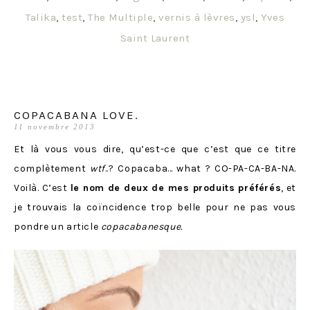
Talika
,
test
,
The Multiple
,
vernis à lèvres
,
ysl
,
Yves
Saint Laurent
COPACABANA LOVE.
11 novembre 2013
Et là vous vous dire, qu’est-ce que c’est que ce titre
complètement
wtf
..? Copacaba… what ? CO-PA-CA-BA-NA.
Voilà. C’est
le nom de deux de mes produits préférés
, et
je trouvais la coïncidence trop belle pour ne pas vous
pondre un article
copacabanesque.