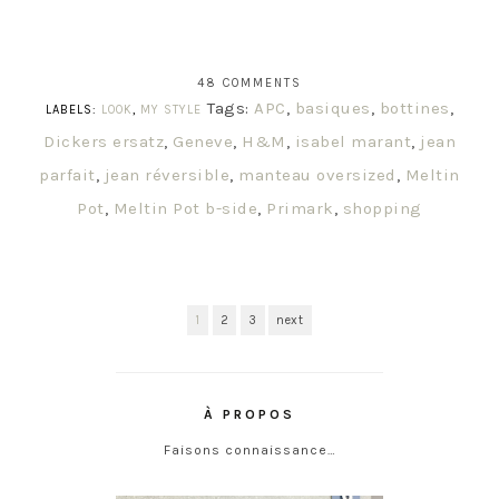
48 COMMENTS
Tags:
APC
,
basiques
,
bottines
,
LABELS:
LOOK
,
MY STYLE
Dickers ersatz
,
Geneve
,
H&M
,
isabel marant
,
jean
parfait
,
jean réversible
,
manteau oversized
,
Meltin
Pot
,
Meltin Pot b-side
,
Primark
,
shopping
1
2
3
next
À PROPOS
Faisons connaissance…