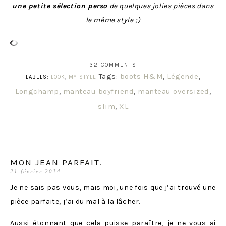
une petite sélection perso
de quelques jolies pièces dans
le même style ;)
32 COMMENTS
Tags:
boots H&M
,
Légende
,
LABELS:
LOOK
,
MY STYLE
Longchamp
,
manteau boyfriend
,
manteau oversized
,
slim
,
XL
MON JEAN PARFAIT.
21 février 2014
Je ne sais pas vous, mais moi, une fois que j’ai trouvé une
pièce parfaite, j’ai du mal à la lâcher.
Aussi étonnant que cela puisse paraître, je ne vous ai