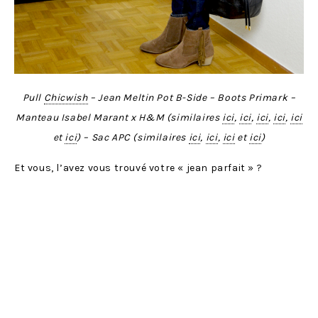
Pull
Chicwish
– Jean Meltin Pot B-Side – Boots Primark –
Manteau Isabel Marant x H&M (similaires
ici
,
ici
,
ici
,
ici
,
ici
et
ici
) – Sac APC
(similaires
ici
,
ici
,
ici
et
ici
)
Et vous, l’avez vous trouvé votre « jean parfait » ?