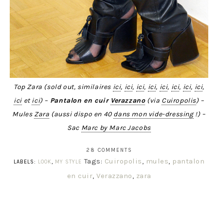
Top Zara (sold out, similaires
ici
,
ici
,
ici
,
ici
,
ici
,
ici
,
ici
,
ici
,
ici
et
ici
) –
Pantalon en cuir
Verazzano
(via
Cuiropolis
) –
Mules
Zara
(aussi dispo en 40
dans mon vide-dressing
!) –
Sac
Marc by Marc Jacobs
28 COMMENTS
Tags:
Cuiropolis
,
mules
,
pantalon
LABELS:
LOOK
,
MY STYLE
en cuir
,
Verazzano
,
zara