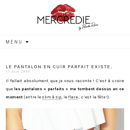
MERCREDIE
Aller
MENU
au
contenu
LE PANTALON EN CUIR PARFAIT EXISTE.
13 juin 2014
Il fallait absolument que je vous raconte ! C’est à croire
que
les pantalons « parfaits » me tombent dessus en ce
moment
(entre le
slim à zip
, le
flare
… c’est la fête !).