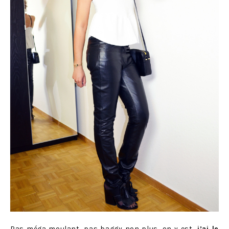
Pas méga moulant, pas
baggy
non plus, on y est,
j’ai le