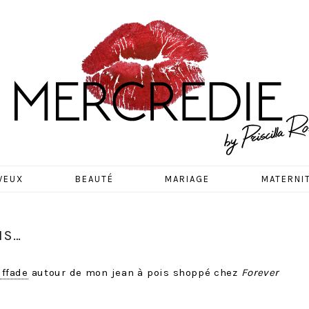
EDIE
VEUX
BEAUTÉ
MARIAGE
MATERNI
IS…
iffade
autour de mon jean à pois shoppé chez
Forever