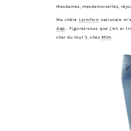
Mesdames, mesdemoiselles, réjou
Ma chère
Lornifoin
nationale m’a
Gap
… Figurez-vous que j’en ai t
cher du tout !), chez
Mim
: