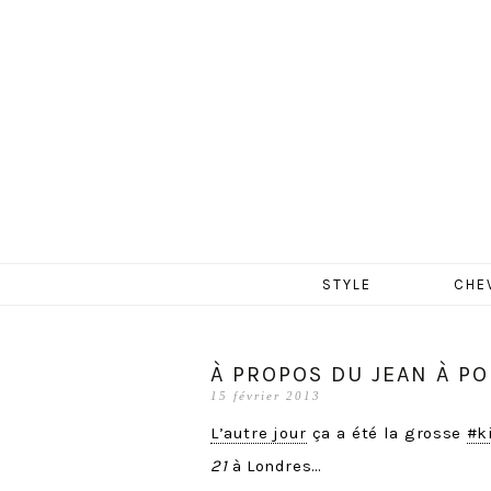
MERCR
Aller
STYLE
CHE
au
contenu
À PROPOS DU JEAN À PO
15 février 2013
L’autre jour
ça a été la grosse
#k
21
à Londres…