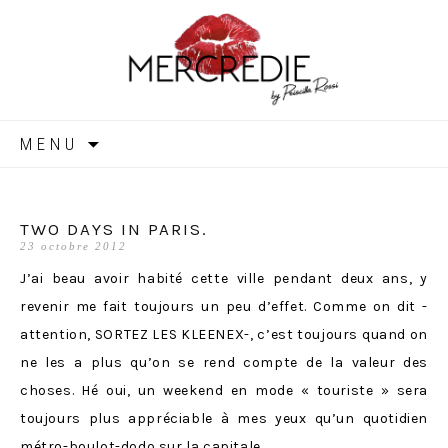
MERCREDIE
Aller
MENU
au
contenu
TWO DAYS IN PARIS.
23 octobre 2012
J’ai beau avoir habité cette ville pendant deux ans, y
revenir me fait toujours un peu d’effet. Comme on dit -
attention, SORTEZ LES KLEENEX-, c’est toujours quand on
ne les a plus qu’on se rend compte de la valeur des
choses. Hé oui, un weekend en mode « touriste » sera
toujours plus appréciable à mes yeux qu’un quotidien
métro-boulot-dodo sur la capitale.