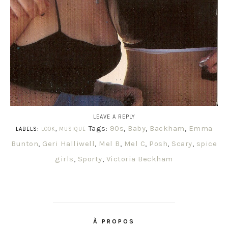
LEAVE A REPLY
Tags:
90s
,
Baby
,
Backham
,
Emma
LABELS:
LOOK
,
MUSIQUE
Bunton
,
Geri Halliwell
,
Mel B
,
Mel C
,
Posh
,
Scary
,
spice
girls
,
Sporty
,
Victoria Beckham
À PROPOS