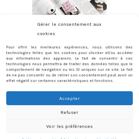
Gérer le consentement aux
cookies
Pour offrir les meilleures expériences, nous utilisons des
technologies telles que les cookies pour stocker et/ou accéder
aux informations des appareils. Le fait de consentir à ces
technologies nous permettra de traiter des données telles que le
comportement de navigation ou les ID uniques sur ce site. Le fait
de ne pas consentir ou de retirer son consentement peut avoir un
effet négatif sur certaines caractéristiques et fonctions.
ABONNEMENT
Adresse
Accepter
e-
mail
Je m'abonne !
Refuser
Rejoignez les 398 autres abonnés
Voir les préférences
mercredie © 2026 All Rights Reserved
Designed by
Light Morango