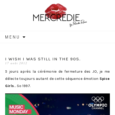
MERCREDIE
Aller
MENU
au
contenu
I WISH I WAS STILL IN THE 90S.
17 août 2012
5 jours après la cérémonie de fermeture des JO, je me
délecte toujours autant de cette séquence émotion
Spice
Girls
… So 1997.