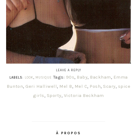
LEAVE A REPLY
Tags:
90s
,
Baby
,
Backham
,
Emma
LABELS:
LOOK
,
MUSIQUE
Bunton
,
Geri Halliwell
,
Mel B
,
Mel C
,
Posh
,
Scary
,
spice
girls
,
Sporty
,
Victoria Beckham
À PROPOS