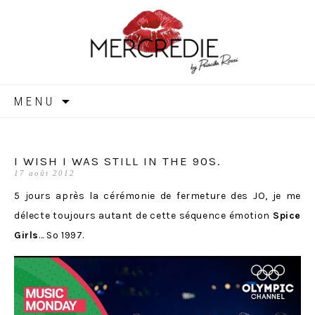
MERCREDIE
Aller
MENU
au
contenu
I WISH I WAS STILL IN THE 90S.
17 août 2012
5 jours après la cérémonie de fermeture des JO, je me
délecte toujours autant de cette séquence émotion
Spice
Girls
… So 1997.