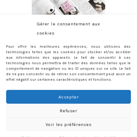
Gérer le consentement aux
cookies
Pour offrir les meilleures expériences, nous utilisons des
technologies telles que les cookies pour stocker et/ou accéder
aux informations des appareils. Le fait de consentir à ces
technologies nous permettra de traiter des données telles que le
comportement de navigation ou les ID uniques sur ce site. Le fait
de ne pas consentir ou de retirer son consentement peut avoir un
effet négatif sur certaines caractéristiques et fonctions.
ABONNEMENT
Adresse
Accepter
e-
mail
Je m'abonne !
Refuser
Rejoignez les 398 autres abonnés
Voir les préférences
mercredie © 2026 All Rights Reserved
Designed by
Light Morango