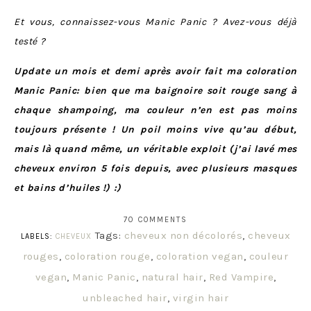
Et vous, connaissez-vous Manic Panic ? Avez-vous déjà
testé ?
Update un mois et demi après avoir fait ma coloration
Manic Panic: bien que ma baignoire soit rouge sang à
chaque shampoing, ma couleur n’en est pas moins
toujours présente ! Un poil moins vive qu’au début,
mais là quand même, un véritable exploit (j’ai lavé mes
cheveux environ 5 fois depuis, avec plusieurs masques
et bains d’huiles !) :)
70 COMMENTS
Tags:
cheveux non décolorés
,
cheveux
LABELS:
CHEVEUX
rouges
,
coloration rouge
,
coloration vegan
,
couleur
vegan
,
Manic Panic
,
natural hair
,
Red Vampire
,
unbleached hair
,
virgin hair