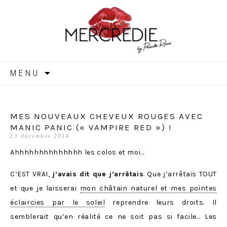
MERCREDIE
Aller
MENU
au
contenu
MES NOUVEAUX CHEVEUX ROUGES AVEC
MANIC PANIC (« VAMPIRE RED ») !
23 décembre 2014
Ahhhhhhhhhhhhhh les colos et moi…
C’EST VRAI,
j’avais dit que j’arrêtais
. Que j’arrêtais TOUT
et que je laisserai
mon châtain naturel et mes pointes
éclaircies par le soleil
reprendre leurs droits. Il
semblerait qu’en réalité ce ne soit pas si facile… Les