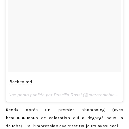
Back to red
Une photo publiée par Priscilla Rossi (@mercredieblog) le
D
Rendu après un premier shampoing (avec
beauuuuuucoup de coloration qui a dégorgé sous la
douche)… j’ai l’impression que c’est toujours aussi cool: