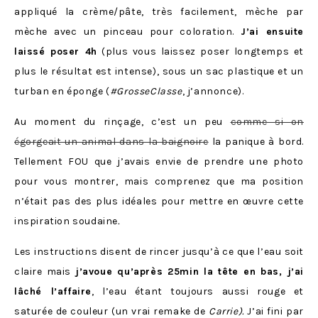
appliqué la crème/pâte, très facilement, mèche par
mèche avec un pinceau pour coloration.
J’ai ensuite
laissé poser 4h
(plus vous laissez poser longtemps et
plus le résultat est intense), sous un sac plastique et un
turban en éponge (
#GrosseClasse
, j’annonce).
Au moment du rinçage, c’est un peu
comme si on
égorgeait un animal dans la baignoire
la panique à bord.
Tellement FOU que j’avais envie de prendre une photo
pour vous montrer, mais comprenez que ma position
n’était pas des plus idéales pour mettre en œuvre cette
inspiration soudaine
.
Les instructions disent de rincer jusqu’à ce que l’eau soit
claire mais
j’avoue qu’après 25min la tête en bas, j’ai
lâché l’affaire
, l’eau étant toujours aussi rouge et
saturée de couleur (un vrai remake de
Carrie).
J’ai fini par