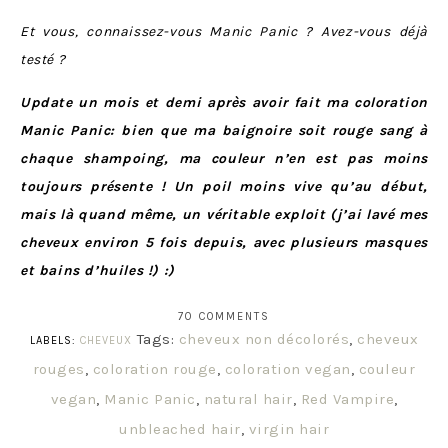
Et vous, connaissez-vous Manic Panic ? Avez-vous déjà
testé ?
Update un mois et demi après avoir fait ma coloration
Manic Panic: bien que ma baignoire soit rouge sang à
chaque shampoing, ma couleur n’en est pas moins
toujours présente ! Un poil moins vive qu’au début,
mais là quand même, un véritable exploit (j’ai lavé mes
cheveux environ 5 fois depuis, avec plusieurs masques
et bains d’huiles !) :)
70 COMMENTS
Tags:
cheveux non décolorés
,
cheveux
LABELS:
CHEVEUX
rouges
,
coloration rouge
,
coloration vegan
,
couleur
vegan
,
Manic Panic
,
natural hair
,
Red Vampire
,
unbleached hair
,
virgin hair