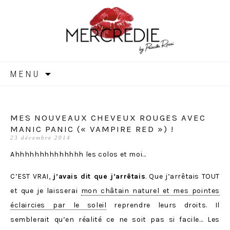
MERCREDIE
Aller
MENU
au
contenu
MES NOUVEAUX CHEVEUX ROUGES AVEC
MANIC PANIC (« VAMPIRE RED ») !
23 décembre 2014
Ahhhhhhhhhhhhhh les colos et moi…
C’EST VRAI,
j’avais dit que j’arrêtais
. Que j’arrêtais TOUT
et que je laisserai
mon châtain naturel et mes pointes
éclaircies par le soleil
reprendre leurs droits. Il
semblerait qu’en réalité ce ne soit pas si facile… Les