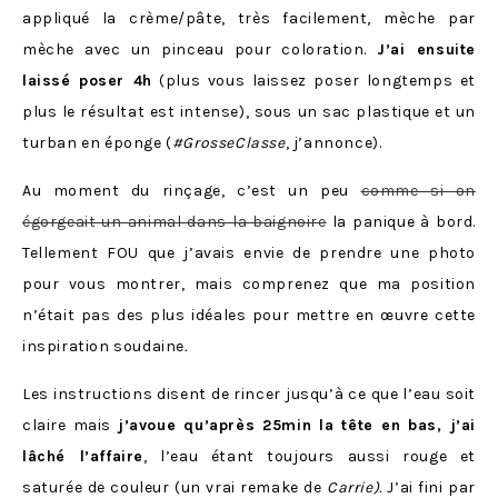
appliqué la crème/pâte, très facilement, mèche par
mèche avec un pinceau pour coloration.
J’ai ensuite
laissé poser 4h
(plus vous laissez poser longtemps et
plus le résultat est intense), sous un sac plastique et un
turban en éponge (
#GrosseClasse
, j’annonce).
Au moment du rinçage, c’est un peu
comme si on
égorgeait un animal dans la baignoire
la panique à bord.
Tellement FOU que j’avais envie de prendre une photo
pour vous montrer, mais comprenez que ma position
n’était pas des plus idéales pour mettre en œuvre cette
inspiration soudaine
.
Les instructions disent de rincer jusqu’à ce que l’eau soit
claire mais
j’avoue qu’après 25min la tête en bas, j’ai
lâché l’affaire
, l’eau étant toujours aussi rouge et
saturée de couleur (un vrai remake de
Carrie).
J’ai fini par