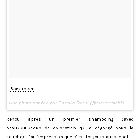
Back to red
Une photo publiée par Priscilla Rossi (@mercredieblog) le
D
Rendu après un premier shampoing (avec
beauuuuuucoup de coloration qui a dégorgé sous la
douche)… j’ai l’impression que c’est toujours aussi cool: