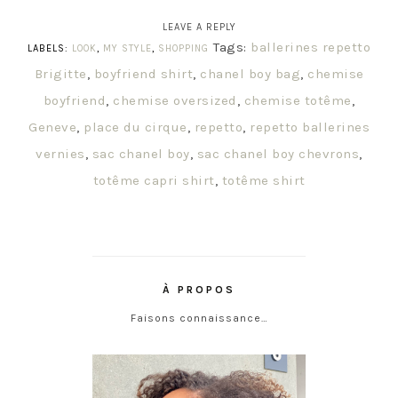
LEAVE A REPLY
Tags:
ballerines repetto
LABELS:
LOOK
,
MY STYLE
,
SHOPPING
Brigitte
,
boyfriend shirt
,
chanel boy bag
,
chemise
boyfriend
,
chemise oversized
,
chemise totême
,
Geneve
,
place du cirque
,
repetto
,
repetto ballerines
vernies
,
sac chanel boy
,
sac chanel boy chevrons
,
totême capri shirt
,
totême shirt
À PROPOS
Faisons connaissance…