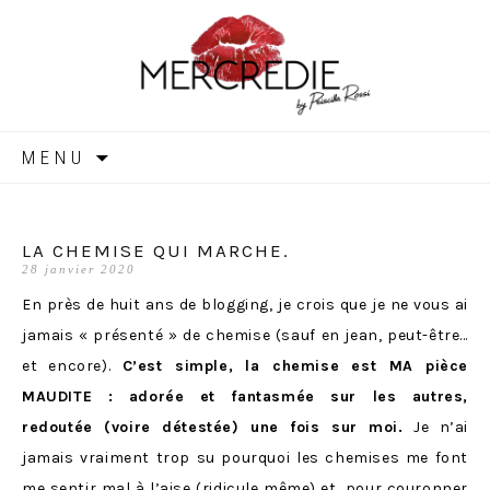
MERCREDIE
Aller
MENU
au
contenu
LA CHEMISE QUI MARCHE.
28 janvier 2020
En près de huit ans de blogging, je crois que je ne vous ai
jamais « présenté » de chemise (sauf en jean, peut-être…
et encore).
C’est simple, la chemise est MA pièce
MAUDITE : adorée et fantasmée sur les autres,
redoutée (voire détestée) une fois sur moi.
Je n’ai
jamais vraiment trop su pourquoi les chemises me font
me sentir mal à l’aise (ridicule même) et, pour couronner