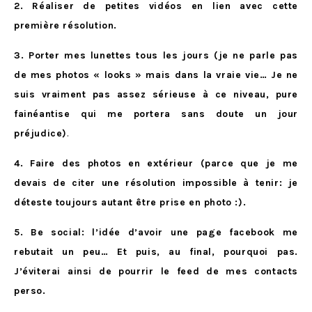
2. Réaliser de petites vid
é
os en lien avec cette
première r
é
solution.
3. Porter mes lunettes tous les jours (je ne parle pas
de mes photos « looks » mais dans la vraie vie… Je ne
suis vraiment pas assez s
é
rieuse
à
ce niveau, pure
fain
é
antise qui me portera sans doute un jour
pr
é
judice)
.
4. Faire des photos en ext
é
rieur (parce que je me
devais de citer une r
é
solution impossible
à tenir: je
d
é
teste toujours autant être prise en photo :).
5. Be social: l’id
é
e d’avoir une page facebook me
rebutait un peu… Et puis, au final, pourquoi pas.
J’
é
viterai ainsi de pourrir le feed de mes contacts
perso.