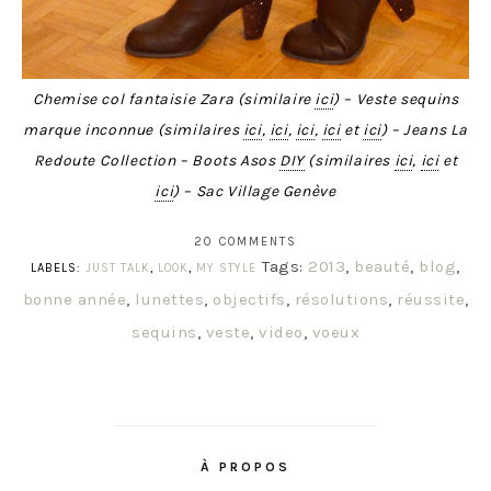
Chemise col fantaisie Zara (similaire
ici
) – Veste sequins
marque inconnue (similaires
ici
,
ici
,
ici
,
ici
et
ici
) – Jeans La
Redoute Collection – Boots Asos
DIY
(similaires
ici
,
ici
et
ici
) – Sac Village Genève
20 COMMENTS
Tags:
2013
,
beauté
,
blog
,
LABELS:
JUST TALK
,
LOOK
,
MY STYLE
bonne année
,
lunettes
,
objectifs
,
résolutions
,
réussite
,
sequins
,
veste
,
video
,
voeux
À PROPOS