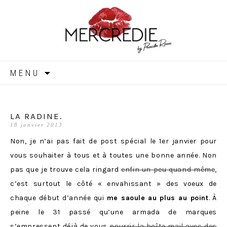
MERCREDIE
Aller
MENU
au
contenu
LA RADINE.
18 janvier 2013
Non, je n’ai pas fait de post spécial le 1er janvier pour
vous souhaiter à tous et à toutes une bonne année. Non
pas que je trouve cela ringard
enfin un peu quand même
,
c’est surtout le côté « envahissant » des voeux de
chaque début d’année qui
me saoule
au plus au point
. À
peine le 31 passé qu’une armada de marques
s’empressent déjà de vous
pourrir la boîte mail avec des