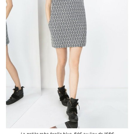
La petite robe
Axelle
blue, 84€ au lieu de 168€