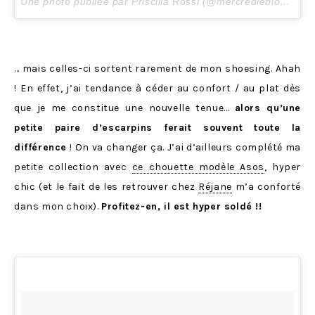
Une photo publiée par Priscilla Rossi (@mercredieblog) le
6
… mais celles-ci sortent rarement de mon shoesing. Ahah
! En effet, j’ai tendance à céder au confort / au plat dès
que je me constitue une nouvelle tenue…
alors qu’une
petite paire d’escarpins ferait souvent toute la
différence
! On va changer ça. J’ai d’ailleurs complété ma
petite collection avec
ce chouette modèle Asos
, hyper
chic (et le fait de les retrouver chez
Réjane
m’a conforté
dans mon choix).
Profitez-en, il est hyper soldé !!