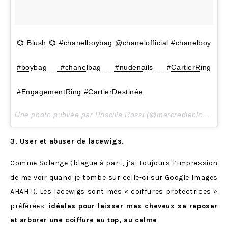
💞 Blush 💞 #chanelboybag @chanelofficial #chanelboy
#boybag #chanelbag #nudenails #CartierRing
#EngagementRing #CartierDestinée
Une photo publiée par Priscilla Rossi (@mercredieblog) le
1
3. User et abuser de lacewigs.
Comme Solange (blague à part, j’ai toujours l’impression
de me voir quand je tombe sur
celle-ci
sur Google Images
AHAH !). Les
lacewigs
sont mes « coiffures protectrices »
préférées:
idéales pour laisser mes cheveux se reposer
et arborer une coiffure au top, au calme
.