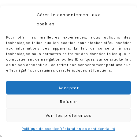
La dernière en date ? Ce très joli modèle de chez Bobbi
Gérer le consentement aux
Boss (dispo chez
Superbeauté
), ultra naturel (personne
cookies
ne m’a cru quand j’ai lâché le morceau !).
Pour offrir les meilleures expériences, nous utilisons des
technologies telles que les cookies pour stocker et/ou accéder
aux informations des appareils. Le fait de consentir à ces
technologies nous permettra de traiter des données telles que le
comportement de navigation ou les ID uniques sur ce site. Le fait
de ne pas consentir ou de retirer son consentement peut avoir un
effet négatif sur certaines caractéristiques et fonctions.
Accepter
Refuser
Voir les préférences
Politique de cookies
Déclaration de confidentialité