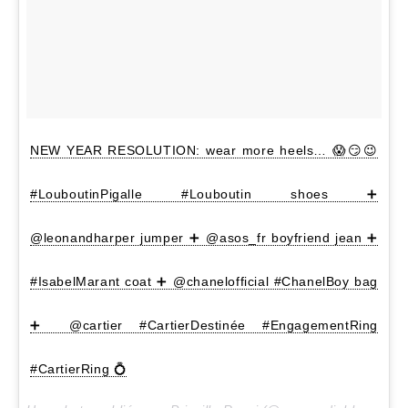
NEW YEAR RESOLUTION: wear more heels… 😱😏😉
#LouboutinPigalle #Louboutin shoes ➕
@leonandharper jumper ➕ @asos_fr boyfriend jean ➕
#IsabelMarant coat ➕ @chanelofficial #ChanelBoy bag
➕ @cartier #CartierDestinée #EngagementRing
#CartierRing 💍