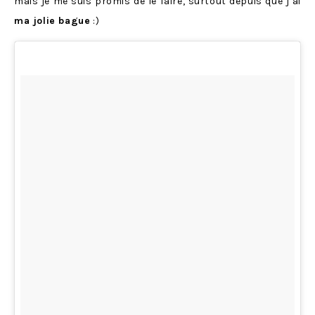
mais je me suis promis de le faire, surtout depuis que j’ai
ma jolie bague
:)