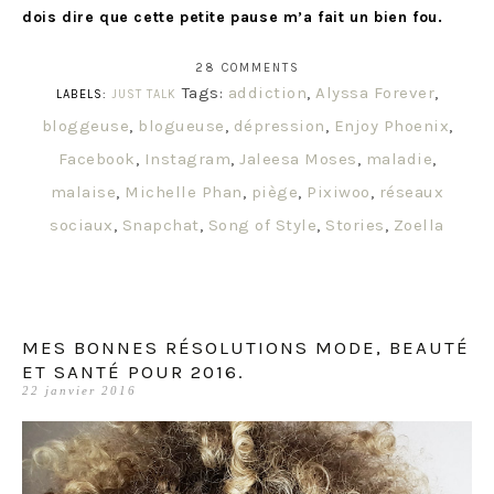
dois dire que cette petite pause m’a fait un bien fou.
28 COMMENTS
Tags:
addiction
,
Alyssa Forever
,
LABELS:
JUST TALK
bloggeuse
,
blogueuse
,
dépression
,
Enjoy Phoenix
,
Facebook
,
Instagram
,
Jaleesa Moses
,
maladie
,
malaise
,
Michelle Phan
,
piège
,
Pixiwoo
,
réseaux
sociaux
,
Snapchat
,
Song of Style
,
Stories
,
Zoella
MES BONNES RÉSOLUTIONS MODE, BEAUTÉ
ET SANTÉ POUR 2016.
22 janvier 2016