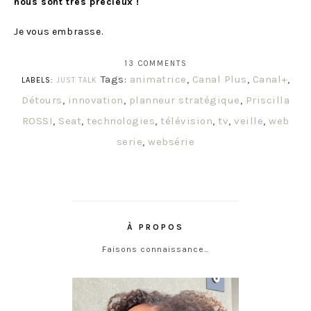
nous sont très précieux !
Je vous embrasse.
13 COMMENTS
Tags:
animatrice
,
Canal Plus
,
Canal+
,
LABELS:
JUST TALK
Détours
,
innovation
,
planneur stratégique
,
Priscilla
ROSSI
,
Seat
,
technologies
,
télévision
,
tv
,
veille
,
web
serie
,
websérie
À PROPOS
Faisons connaissance…