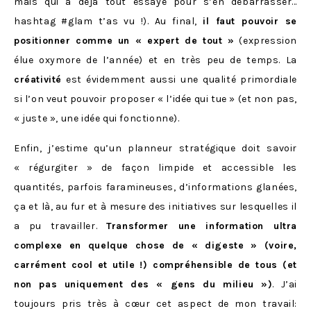
mais qui a déjà tout essayé pour s’en débarrasser…
hashtag #glam t’as vu !). Au final,
il faut pouvoir se
positionner comme un « expert de tout »
(expression
élue oxymore de l’année) et en très peu de temps. La
créativité
est évidemment aussi une qualité primordiale
si l’on veut pouvoir proposer « l’idée qui tue » (et non pas,
« juste », une idée qui fonctionne).
Enfin, j’estime qu’un planneur stratégique doit savoir
« régurgiter » de façon limpide et accessible les
quantités, parfois faramineuses, d’informations glanées,
ça et là, au fur et à mesure des initiatives sur lesquelles il
a pu travailler.
Transformer une information ultra
complexe en quelque chose de « digeste » (voire,
carrément cool et utile !) compréhensible de tous (et
non pas uniquement des « gens du milieu »)
. J’ai
toujours pris très à cœur cet aspect de mon travail: