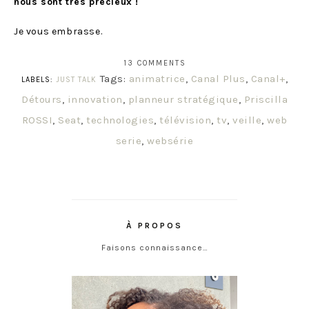
nous sont très précieux !
Je vous embrasse.
13 COMMENTS
Tags:
animatrice
,
Canal Plus
,
Canal+
,
LABELS:
JUST TALK
Détours
,
innovation
,
planneur stratégique
,
Priscilla
ROSSI
,
Seat
,
technologies
,
télévision
,
tv
,
veille
,
web
serie
,
websérie
À PROPOS
Faisons connaissance…