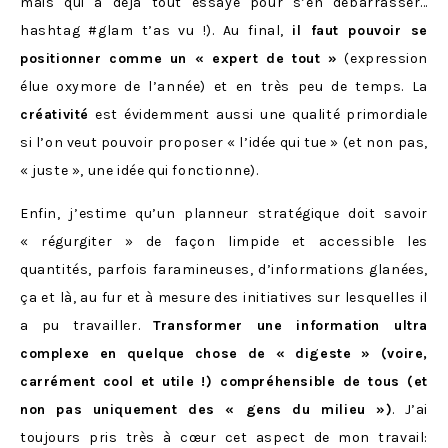
mais qui a déjà tout essayé pour s’en débarrasser…
hashtag #glam t’as vu !). Au final,
il faut pouvoir se
positionner comme un « expert de tout »
(expression
élue oxymore de l’année) et en très peu de temps. La
créativité
est évidemment aussi une qualité primordiale
si l’on veut pouvoir proposer « l’idée qui tue » (et non pas,
« juste », une idée qui fonctionne).
Enfin, j’estime qu’un planneur stratégique doit savoir
« régurgiter » de façon limpide et accessible les
quantités, parfois faramineuses, d’informations glanées,
ça et là, au fur et à mesure des initiatives sur lesquelles il
a pu travailler.
Transformer une information ultra
complexe en quelque chose de « digeste » (voire,
carrément cool et utile !) compréhensible de tous (et
non pas uniquement des « gens du milieu »)
. J’ai
toujours pris très à cœur cet aspect de mon travail: