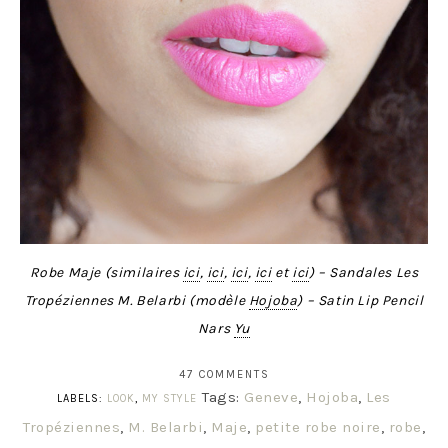
Robe Maje (similaires
ici
,
ici
,
ici
,
ici
et
ici
) – Sandales Les
Tropéziennes M. Belarbi (modèle
Hojoba
) – Satin Lip Pencil
Nars
Yu
47 COMMENTS
Tags:
Geneve
,
Hojoba
,
Les
LABELS:
LOOK
,
MY STYLE
Tropéziennes
,
M. Belarbi
,
Maje
,
petite robe noire
,
robe
,