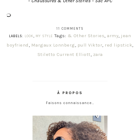
– Chaussures & Other Stories – Sac APC
11 COMMENTS
Tags:
& Other Stories
,
army
,
jean
LABELS:
LOOK
,
MY STYLE
boyfriend
,
Margaux Lonnberg
,
pull Viktor
,
red lipstick
,
Stiletto Current Elliott
,
zara
À PROPOS
Faisons connaissance…