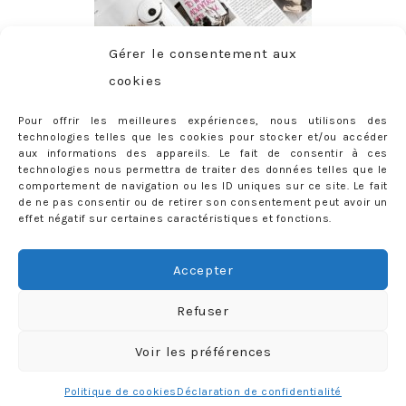
Gérer le consentement aux
cookies
Pour offrir les meilleures expériences, nous utilisons des
technologies telles que les cookies pour stocker et/ou accéder
aux informations des appareils. Le fait de consentir à ces
technologies nous permettra de traiter des données telles que le
comportement de navigation ou les ID uniques sur ce site. Le fait
de ne pas consentir ou de retirer son consentement peut avoir un
effet négatif sur certaines caractéristiques et fonctions.
ABONNEMENT
Adresse
Accepter
e-
mail
Je m'abonne !
Refuser
Rejoignez les 398 autres abonnés
Voir les préférences
mercredie © 2026 All Rights Reserved
Designed by
Light Morango
Politique de cookies
Déclaration de confidentialité