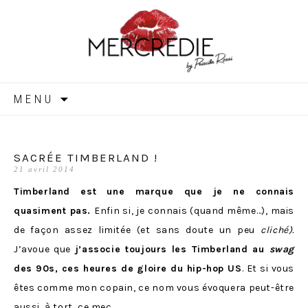
MERCREDIE
Aller
MENU
au
contenu
SACRÉE TIMBERLAND !
21 avril 2014
Timberland est une marque que je ne connais
quasiment pas.
Enfin si, je connais (quand même…), mais
de façon assez limitée (et sans doute un peu
cliché).
J’avoue que
j’associe toujours les Timberland au
swag
des 90s, ces heures de gloire du hip-hop US
. Et si vous
êtes comme mon copain, ce nom vous évoquera peut-être
aussi, à tort,
ce mec
.