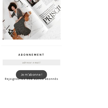
ABONNEMENT
Adresse
e-
mail
Je m'abonne !
Rejoignez les 398 autres abonnés