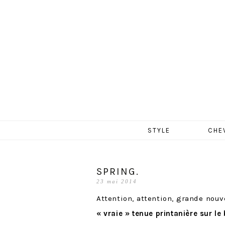
MERCR
Aller
STYLE
CHE
au
contenu
SPRING.
23 mai 2014
Attention, attention, grande nouv
« vraie » tenue printanière sur le