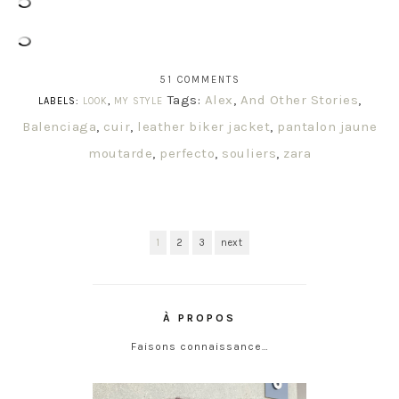
51 COMMENTS
Tags:
Alex
,
And Other Stories
,
LABELS:
LOOK
,
MY STYLE
Balenciaga
,
cuir
,
leather biker jacket
,
pantalon jaune
moutarde
,
perfecto
,
souliers
,
zara
1
2
3
next
À PROPOS
Faisons connaissance…