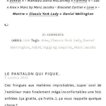
«
Bekket
» – Manteau Stella McCartney «
Fiamma
» – Sac
« Alex » Marc by Marc Jacobs – Bracelet Cartier «
Love
» –
Montre «
Classic York Lady
» Daniel Wellington
21 COMMENTS
Tags:
Alex
,
Classic York Lady
,
Daniel
LABELS:
LOOK
Wellington
,
H&M
,
legging sequins
,
Marc Jacobs
LE PANTALON QUI PIQUE.
7 octobre 2014
Ces fringues aux matières improbables, super cool de
l’extérieur mais finalement méga inconfortables une fois
enfilées (ça gratte, ça frotte…), ça vous rappelle quelque
chose ?