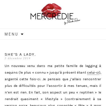
MERCREDIE
Aller
MENU
au
contenu
SHE’S A LADY.
3 décembre 2014
Un nouveau venu dans ma petite famille de legging à
sequins (le plus « connu » jusqu’à présent étant
celui-ci
),
argenté cette fois-ci. Je pensais que j’allais rencontrer
plus de difficultés pour l’assortir à mes tenues, mais il
n’en est rien. En fait, son aspect un peu « reptilien » le
rendrait quasiment « lifestyle » (contrairement à sa
version noire, beaucoup plus connotée « fête » à mon