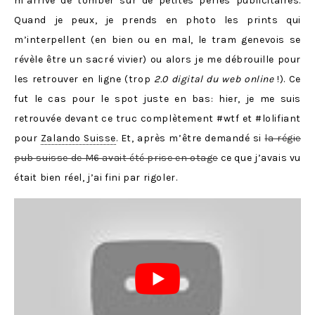
m’arrive de tomber sur de petites perles publicitaires.
Quand je peux, je prends en photo les prints qui
m’interpellent (en bien ou en mal, le tram genevois se
révèle être un sacré vivier) ou alors je me débrouille pour
les retrouver en ligne (trop
2.0 digital du web
online
!). Ce
fut le cas pour le spot juste en bas: hier, je me suis
retrouvée devant ce truc complètement #wtf et #lolifiant
pour
Zalando Suisse
. Et, après m’être demandé si
la régie
pub suisse de M6 avait été prise en otage
ce que j’avais vu
était bien réel, j’ai fini par rigoler.