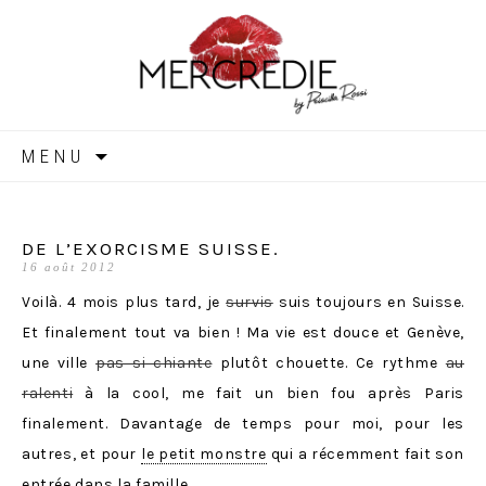
MERCREDIE
Aller
MENU
au
contenu
DE L’EXORCISME SUISSE.
16 août 2012
Voilà. 4 mois plus tard, je
survis
suis toujours en Suisse.
Et finalement tout va bien ! Ma vie est douce et Genève,
une ville
pas si chiante
plutôt chouette. Ce rythme
au
ralenti
à la cool, me fait un bien fou après Paris
finalement. Davantage de temps pour moi, pour les
autres, et pour
le petit monstre
qui a récemment fait son
entrée dans la famille.