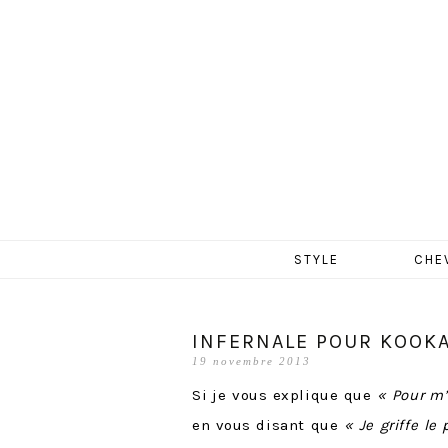
MERCR
Aller
STYLE
CHE
au
contenu
INFERNALE POUR KOOKA
19 novembre 2013
Si je vous explique que
« Pour m
en vous disant que
«
Je griffe le