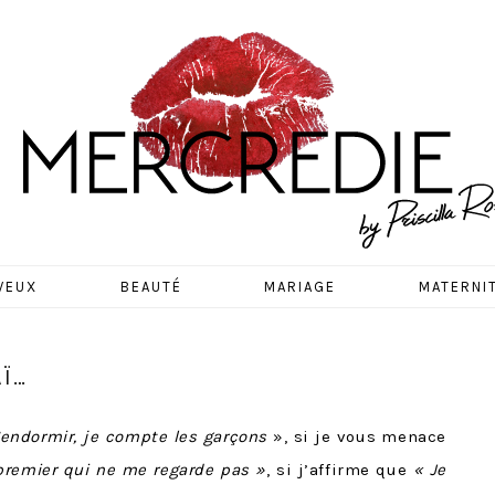
EDIE
VEUX
BEAUTÉ
MARIAGE
MATERNI
Ï…
’endormir, je compte les garçons
», si je vous menace
 premier qui ne me regarde pas »
, si j’affirme que
«
Je