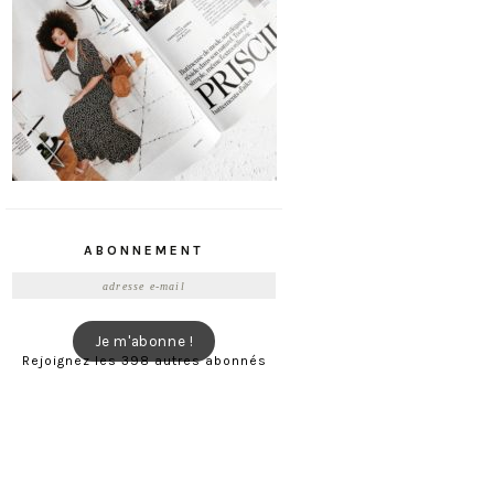
ABONNEMENT
Adresse
e-
mail
Je m'abonne !
Rejoignez les 398 autres abonnés