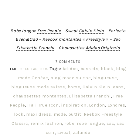
Robe longue
Free People
– Sweat
Calvin Klein
– Perfecto
Even&Odd
– Reebok montantes «
Freestyle
» – Sac
Elisabetta Franchi
– Chaussettes
Adidas Originals
7 COMMENTS
Tags:
Adidas
,
baskets
,
black
,
blog
LABELS:
COLLAB
,
LOOK
mode Genève
,
blog mode suisse
,
blogueuse
,
blogueuse mode suisse
,
borse
,
Calvin Klein jeans
,
chaussettes montantes
,
Elisabetta Franchi
,
Free
People
,
Hali True Icon
,
inspiration
,
London
,
Londres
,
look
,
maxi dress
,
mode
,
outfit
,
Reebok Freestyle
Classic
,
remix fashion
,
robe
,
robe longue
,
sac
,
sac
cuir
,
sweat
,
zalando