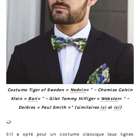
Costume Tiger of Sweden «
Nedvin
« * – Chemise Calvin
Klein «
Bari
« * – Gilet Tommy Hilfiger «
Webster
« * –
Derbies « Paul Smith »* (similaires
ici
et
ici
)
S’il a opté pour un costume classique (aux lignes