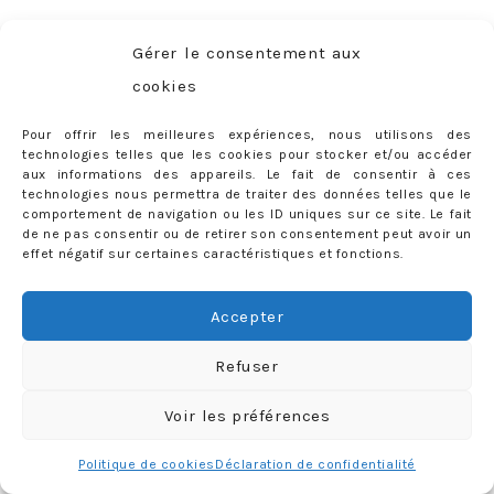
Gérer le consentement aux
Et puis finalement je me suis laissée prendre au jeu des
cookies
essayages en boutique de robes de mariée (ouhhh LA
Pour offrir les meilleures expériences, nous utilisons des
FAIBLE !),
avec un gros coup de cœur pour les créatrices
technologies telles que les cookies pour stocker et/ou accéder
aux informations des appareils. Le fait de consentir à ces
Delphine Manivet
et
Victoire Vermeulen
. Après plusieurs
technologies nous permettra de traiter des données telles que le
jours d’hésitation avec
la
Coquette
des soeurs Vermeulen,
comportement de navigation ou les ID uniques sur ce site. Le fait
de ne pas consentir ou de retirer son consentement peut avoir un
j’ai finalement choisi de porter le modèle
Tulio
de la
effet négatif sur certaines caractéristiques et fonctions.
collection Couture de Delphine Manivet
(j’ai su que
c’était la bonne quand j’ai vu des petites larmes dans les
Accepter
yeux de mes copines qui m’accompagnaient <3). Pour
tout vous dire, j’étais restée scotchée par le style
Refuser
Manivet après être tombée sur la robe de soirée noire
Voir les préférences
« Tulipe » sur le site… SU-BLIME…
autant dire que lorsque
j’ai su qu’elle existait en version mariage, je me suis
Politique de cookies
Déclaration de confidentialité
dit que c’était un signe
(et une robe « tulipe » pour son