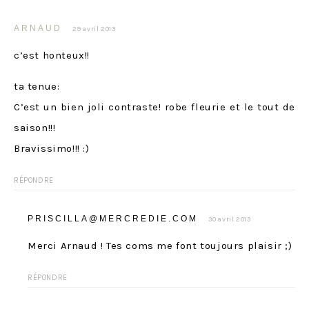
ARNAUD
29 avril 2013
c’est honteux!!
ta tenue:
C’est un bien joli contraste! robe fleurie et le tout de
saison!!!
Bravissimo!!! :)
RÉPONDRE
PRISCILLA@MERCREDIE.COM
30 avril 2013
Merci Arnaud ! Tes coms me font toujours plaisir ;)
RÉPONDRE