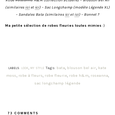
Robe
Roseanna
H&M (collection actuelle) – Blouson Bel Air
(similaires
ici
et
ici
) – Sac Longchamp (modèle Légende XL)
– Sandales Bata (similaires
ici
et
ici
) – Bonnet ?
Ma petite sélection de robes fleuries toutes mimies
:)
Tags:
bata
,
blouson bel air
,
kate
LABELS:
LOOK
,
MY STYLE
moss
,
robe à fleurs
,
robe fleurie
,
robe h&m
,
roseanna
,
sac longchamp légende
73 COMMENTS