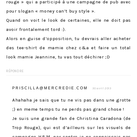
rouge » qui a participé à une campagne de pub avec
pour slogan « money can’t buy style ».
Quand on voit le look de certaines, elle ne doit pas
avoir frontalement tord :).
Alors en guise d’opposition, tu devrais aller acheter
des tee-shirt de mamie chez c&a et faire un total
look mamie Jeannine, tu vas tout déchirer ;D
RÉPONDRE
PRISCILLA@MERCREDIE.COM
30 avril 2013
Ahahaha je sais que tu ne vis pas dans une grotte
;) en meme temps tu ne perds pas grand chose !
Je suis une grande fan de Christina Caradona (de
Trop Rouge), qui est d’ailleurs sur les visuels de
campagne H&M, par contre je ne connaissais pas