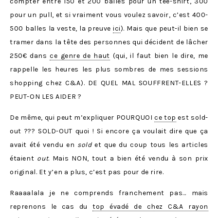
compter entre 150 et 200 balles pour un tee-shirt, 300
pour un pull, et si vraiment vous voulez savoir, c’est 400-
500 balles la veste, la preuve
ici
). Mais que peut-il bien se
tramer dans la tête des personnes qui décident de lâcher
250€ dans
ce genre de haut
(qui, il faut bien le dire, me
rappelle les heures les plus sombres de mes sessions
shopping chez C&A). DE QUEL MAL SOUFFRENT-ELLES ?
PEUT-ON LES AIDER ?
De même, qui peut m’expliquer POURQUOI
ce top
est sold-
out ??? SOLD-OUT quoi ! Si encore ça voulait dire que ça
avait été vendu en
sold
et que du coup tous les articles
étaient
out
. Mais NON, tout a bien été vendu à son prix
original. Et y’en a plus, c’est pas pour de rire.
Raaaalala je ne comprends franchement pas… mais
reprenons le cas du
top évadé de chez C&A rayon