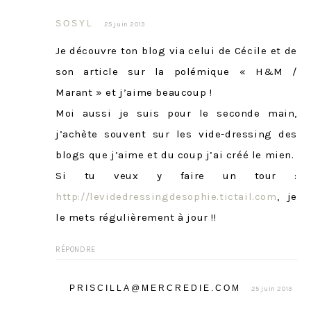
SOSYL
25 juin 2013
Je découvre ton blog via celui de Cécile et de
son article sur la polémique « H&M /
Marant » et j’aime beaucoup !
Moi aussi je suis pour le seconde main,
j’achète souvent sur les vide-dressing des
blogs que j’aime et du coup j’ai créé le mien.
Si tu veux y faire un tour :
http://levidedressingdesophie.tictail.com
, je
le mets régulièrement à jour !!
RÉPONDRE
PRISCILLA@MERCREDIE.COM
25 juin 2013